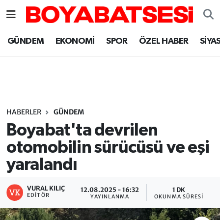
Sinop Nöbetçi Eczaneler
GÜNDEM
EKONOMİ
SPOR
ÖZEL HABER
SİYA
Sinop Hava Durumu
Sinop Namaz Vakitleri
Sinop Trafik Yoğunluk Haritası
HABERLER
GÜNDEM
Boyabat'ta devrilen
Süper Lig Puan Durumu ve Fikstür
otomobilin sürücüsü ve eşi
yaralandı
Tüm Manşetler
Son Dakika Haberleri
VURAL KILIÇ
12.08.2025 - 16:32
1 DK
EDITÖR
YAYINLANMA
OKUNMA SÜRESI
Haber Arşivi