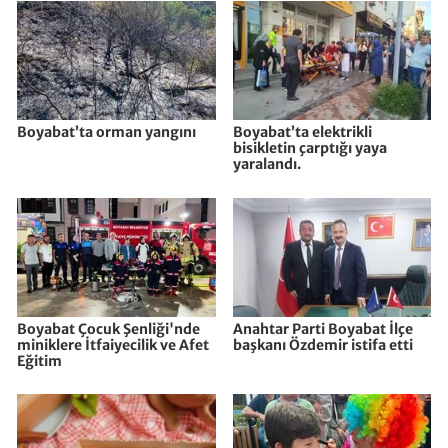
Boyabat’ta orman yangını
Boyabat’ta elektrikli
bisikletin çarptığı yaya
yaralandı.
Boyabat Çocuk Şenliği'nde
Anahtar Parti Boyabat İlçe
miniklere İtfaiyecilik ve Afet
başkanı Özdemir istifa etti
Eğitim