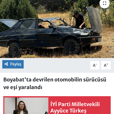
Paylaş
-
+
A
A
Boyabat'ta devrilen otomobilin sürücüsü
ve eşi yaralandı
İYİ Parti Milletvekili
Ayyüce Türkeş