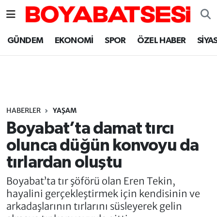
Sinop Nöbetçi Eczaneler
GÜNDEM
EKONOMİ
SPOR
ÖZEL HABER
SİYA
Sinop Hava Durumu
Sinop Namaz Vakitleri
Sinop Trafik Yoğunluk Haritası
HABERLER
YAŞAM
Boyabat’ta damat tırcı
Süper Lig Puan Durumu ve Fikstür
olunca düğün konvoyu da
tırlardan oluştu
Tüm Manşetler
Boyabat’ta tır şöförü olan Eren Tekin,
Son Dakika Haberleri
hayalini gerçekleştirmek için kendisinin ve
arkadaşlarının tırlarını süsleyerek gelin
Haber Arşivi