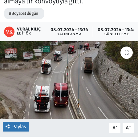
almaya tır konvoyuyla gitti.
#Boyabat düğün
VURAL KILIÇ
08.07.2024 - 13:36
08.07.2024 - 13:44
EDITÖR
YAYINLANMA
GÜNCELLEME
Paylaş
-
+
A
A