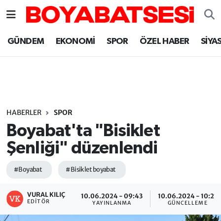
Sinop Nöbetçi Eczaneler
GÜNDEM
EKONOMİ
SPOR
ÖZEL HABER
SİYA
Sinop Hava Durumu
Sinop Namaz Vakitleri
Sinop Trafik Yoğunluk Haritası
HABERLER
SPOR
Boyabat'ta "Bisiklet
Süper Lig Puan Durumu ve Fikstür
Şenliği" düzenlendi
Tüm Manşetler
#Boyabat
#Bisiklet boyabat
Son Dakika Haberleri
VURAL KILIÇ
10.06.2024 - 09:43
10.06.2024 - 10:21
EDITÖR
YAYINLANMA
GÜNCELLEME
Haber Arşivi