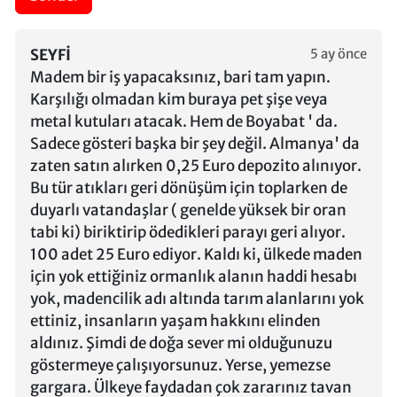
SEYFI
5 ay önce
Madem bir iş yapacaksınız, bari tam yapın.
Karşılığı olmadan kim buraya pet şişe veya
metal kutuları atacak. Hem de Boyabat ' da.
Sadece gösteri başka bir şey değil. Almanya' da
zaten satın alırken 0,25 Euro depozito alınıyor.
Bu tür atıkları geri dönüşüm için toplarken de
duyarlı vatandaşlar ( genelde yüksek bir oran
tabi ki) biriktirip ödedikleri parayı geri alıyor.
100 adet 25 Euro ediyor. Kaldı ki, ülkede maden
için yok ettiğiniz ormanlık alanın haddi hesabı
yok, madencilik adı altında tarım alanlarını yok
ettiniz, insanların yaşam hakkını elinden
aldınız. Şimdi de doğa sever mi olduğunuzu
göstermeye çalışıyorsunuz. Yerse, yemezse
gargara. Ülkeye faydadan çok zararınız tavan