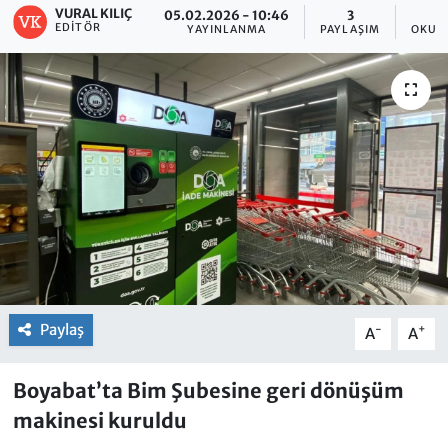
VURAL KILIÇ
05.02.2026 - 10:46
3
EDITÖR
YAYINLANMA
PAYLAŞIM
OKUN
Paylaş
-
+
A
A
Boyabat’ta Bim Şubesine geri dönüşüm
makinesi kuruldu