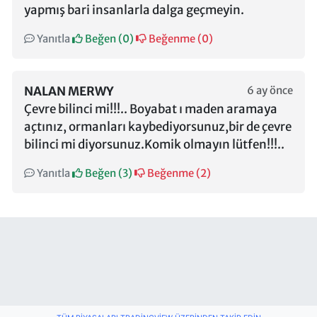
yapmış bari insanlarla dalga geçmeyin.
Yanıtla
Beğen (
0
)
Beğenme (
0
)
NALAN MERWY
6 ay önce
Çevre bilinci mi!!!.. Boyabat ı maden aramaya
açtınız, ormanları kaybediyorsunuz,bir de çevre
bilinci mi diyorsunuz.Komik olmayın lütfen!!!..
Yanıtla
Beğen (
3
)
Beğenme (
2
)