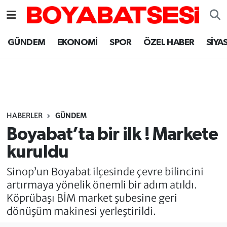
Sinop Nöbetçi Eczaneler
GÜNDEM
EKONOMİ
SPOR
ÖZEL HABER
SİYA
Sinop Hava Durumu
Sinop Namaz Vakitleri
Sinop Trafik Yoğunluk Haritası
HABERLER
GÜNDEM
Boyabat’ta bir ilk ! Markete
Süper Lig Puan Durumu ve Fikstür
kuruldu
Tüm Manşetler
Sinop’un Boyabat ilçesinde çevre bilincini
artırmaya yönelik önemli bir adım atıldı.
Son Dakika Haberleri
Köprübaşı BİM market şubesine geri
dönüşüm makinesi yerleştirildi.
Haber Arşivi