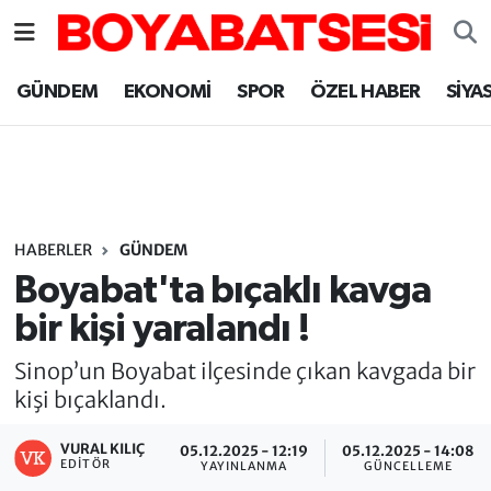
Sinop Nöbetçi Eczaneler
GÜNDEM
EKONOMİ
SPOR
ÖZEL HABER
SİYA
Sinop Hava Durumu
Sinop Namaz Vakitleri
Sinop Trafik Yoğunluk Haritası
HABERLER
GÜNDEM
Boyabat'ta bıçaklı kavga
Süper Lig Puan Durumu ve Fikstür
bir kişi yaralandı !
Tüm Manşetler
Sinop’un Boyabat ilçesinde çıkan kavgada bir
kişi bıçaklandı.
Son Dakika Haberleri
VURAL KILIÇ
05.12.2025 - 12:19
05.12.2025 - 14:08
EDITÖR
YAYINLANMA
GÜNCELLEME
Haber Arşivi