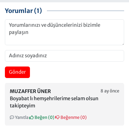
Yorumlar (1)
Gönder
MUZAFFER ÜNER
8 ay önce
Boyabat lı hemşehrilerime selam olsun
takipteyim
Yanıtla
Beğen (
0
)
Beğenme (
0
)