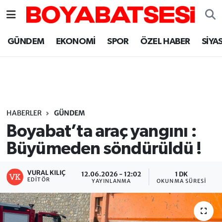
Sinop Nöbetçi Eczaneler
GÜNDEM
EKONOMİ
SPOR
ÖZEL HABER
SİYA
Sinop Hava Durumu
Sinop Namaz Vakitleri
Sinop Trafik Yoğunluk Haritası
HABERLER
GÜNDEM
Boyabat’ta araç yangını :
Süper Lig Puan Durumu ve Fikstür
Büyümeden söndürüldü !
Tüm Manşetler
VURAL KILIÇ
12.06.2026 - 12:02
1 DK
EDITÖR
YAYINLANMA
OKUNMA SÜRESI
Son Dakika Haberleri
Haber Arşivi