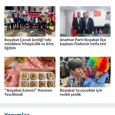
Boyabat Çocuk Şenliği'nde
Anahtar Parti Boyabat İlçe
miniklere İtfaiyecilik ve Afet
başkanı Özdemir istifa etti
Eğitim
"Boyabat Ezmesi" Resmen
Boyabat'ta çocuklar için
Tescillendi
renkli şenlik