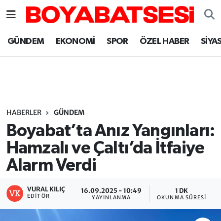
Sinop Nöbetçi Eczaneler
GÜNDEM
EKONOMİ
SPOR
ÖZEL HABER
SİYA
Sinop Hava Durumu
Sinop Namaz Vakitleri
Sinop Trafik Yoğunluk Haritası
HABERLER
GÜNDEM
Boyabat’ta Anız Yangınları:
Süper Lig Puan Durumu ve Fikstür
Hamzalı ve Çaltı’da İtfaiye
Alarm Verdi
Tüm Manşetler
Son Dakika Haberleri
VURAL KILIÇ
16.09.2025 - 10:49
1 DK
EDITÖR
YAYINLANMA
OKUNMA SÜRESI
Haber Arşivi