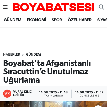
Sinop Nöbetçi Eczaneler
GÜNDEM
EKONOMİ
SPOR
ÖZEL HABER
SİYA
Sinop Hava Durumu
Sinop Namaz Vakitleri
Sinop Trafik Yoğunluk Haritası
HABERLER
GÜNDEM
Boyabat’ta Afganistanlı
Süper Lig Puan Durumu ve Fikstür
Sıracuttin’e Unutulmaz
Uğurlama
Tüm Manşetler
Son Dakika Haberleri
VURAL KILIÇ
14.08.2025 - 11:48
14.08.2025 - 11:57
EDITÖR
YAYINLANMA
GÜNCELLEME
Haber Arşivi