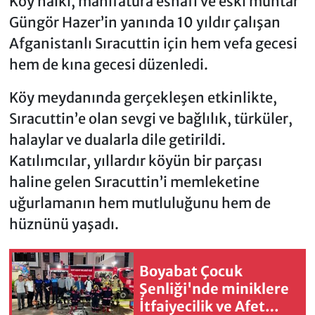
Köy halkı, manifatura esnafı ve eski muhtar
Güngör Hazer’in yanında 10 yıldır çalışan
Afganistanlı Sıracuttin için hem vefa gecesi
hem de kına gecesi düzenledi.
Köy meydanında gerçekleşen etkinlikte,
Sıracuttin’e olan sevgi ve bağlılık, türküler,
halaylar ve dualarla dile getirildi.
Katılımcılar, yıllardır köyün bir parçası
haline gelen Sıracuttin’i memleketine
uğurlamanın hem mutluluğunu hem de
hüznünü yaşadı.
Boyabat Çocuk
Şenliği'nde miniklere
İtfaiyecilik ve Afet