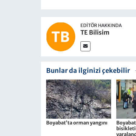
EDITÖR HAKKINDA
TE Bilisim
Bunlar da ilginizi çekebilir
Boyabat’ta orman yangını
Boyabat’
bisiklet
yaraland