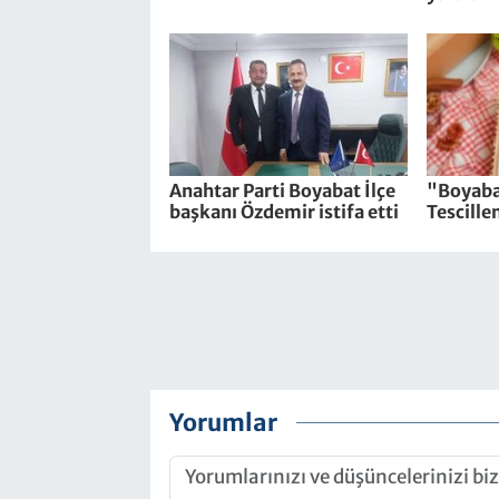
Anahtar Parti Boyabat İlçe
"Boyaba
başkanı Özdemir istifa etti
Tescille
Yorumlar