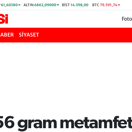
P
61,60380
ALTIN
6862,09000
BİST
14.598,00
BTC
79.591,74
Foto
HABER
SİYASET
56 gram metamfet