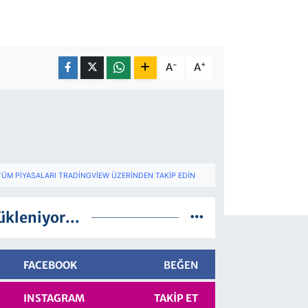
-
+
A
A
TÜM PIYASALARI TRADINGVIEW ÜZERINDEN TAKIP EDIN
ükleniyor...
FACEBOOK
BEĞEN
INSTAGRAM
TAKIP ET