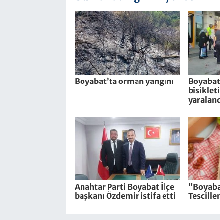
Boyabat’ta orman yangını
Boyabat’
bisiklet
yaraland
Anahtar Parti Boyabat İlçe
"Boyaba
başkanı Özdemir istifa etti
Tescille