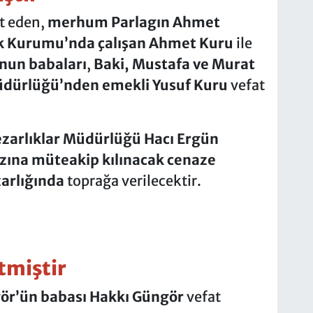
t eden,
merhum Parlagın Ahmet
ik Kurumu’nda çalışan Ahmet Kuru
ile
nun babaları
,
Baki, Mustafa ve Murat
üdürlüğü’nden emekli
Yusuf Kuru
vefat
arlıklar Müdürlüğü Hacı Ergün
zına müteakip kılınacak cenaze
arlığında
toprağa verilecektir.
tmiştir
ör’ün babası
Hakkı Güngör
vefat