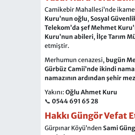
Camikebir Mahallesi’nde ikame
Kuru’nun oğlu
,
Sosyal Güvenl
Telekom’da şef Mehmet Kuru’
Kuru’nun abileri
,
İlçe Tarım M
etmiştir.
Merhumun cenazesi,
bugün Mez
Gürbüz Camii’nde ikindi nama
namazının ardından
şehir mez
Yakını:
Oğlu Ahmet Kuru
📞
0544 691 65 28
Hakkı Güngör Vefat E
Gürpınar Köyü’nden
Sami Güng