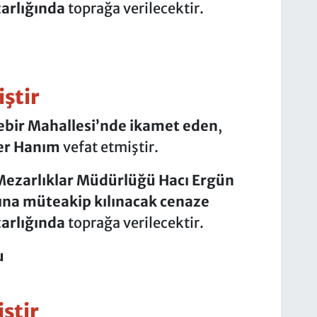
arlığında
toprağa verilecektir.
ştir
bir Mahallesi’nde ikamet eden
,
er Hanım
vefat etmiştir.
ezarlıklar Müdürlüğü Hacı Ergün
na müteakip kılınacak cenaze
arlığında
toprağa verilecektir.
u
ştir