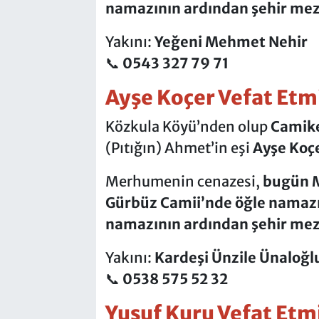
namazının ardından
şehir mez
Yakını:
Yeğeni Mehmet Nehir
📞
0543 327 79 71
Ayşe Koçer Vefat Etmi
Közkula Köyü’nden olup
Camike
(Pıtığın) Ahmet’in eşi
Ayşe Koç
Merhumenin cenazesi,
bugün M
Gürbüz Camii’nde öğle namazı
namazının ardından
şehir mez
Yakını:
Kardeşi Ünzile Ünaloğl
📞
0538 575 52 32
Yusuf Kuru Vefat Etmi