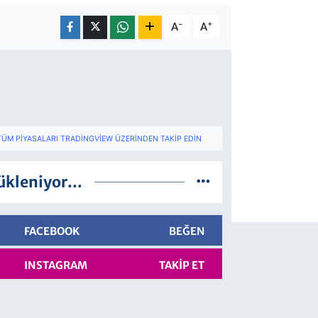
-
+
A
A
TÜM PIYASALARI TRADINGVIEW ÜZERINDEN TAKIP EDIN
ükleniyor...
FACEBOOK
BEĞEN
INSTAGRAM
TAKIP ET