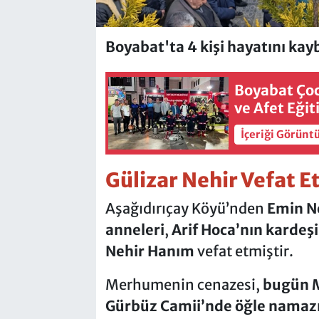
Boyabat'ta 4 kişi hayatını kay
Boyabat Çocu
ve Afet Eği
İçeriği Görünt
Gülizar Nehir Vefat E
Aşağıdırıçay Köyü’nden
Emin Ne
anneleri
,
Arif Hoca’nın kardeşi
Nehir Hanım
vefat etmiştir.
Merhumenin cenazesi,
bugün M
Gürbüz Camii’nde öğle namazı