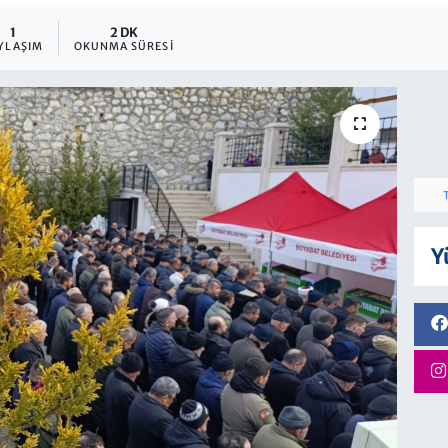
1
2 DK
YLAŞIM
OKUNMA SÜRESI
Y