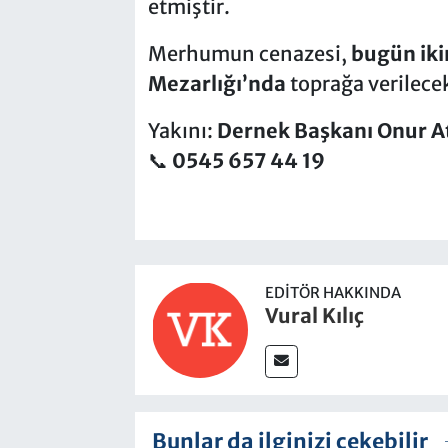
etmiştir.
Merhumun cenazesi,
bugün iki
Mezarlığı’nda
toprağa verilecek
Yakını:
Dernek Başkanı Onur A
📞
0545 657 44 19
EDITÖR HAKKINDA
Vural Kılıç
Bunlar da ilginizi çekebilir