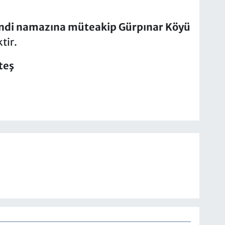
ndi namazına müteakip Gürpınar Köyü
tir.
teş