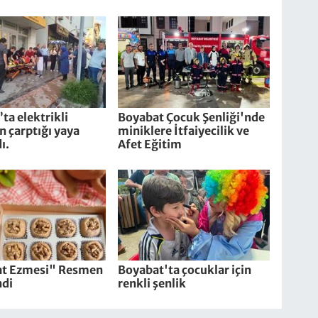
ta elektrikli
Boyabat Çocuk Şenliği'nde
in çarptığı yaya
miniklere İtfaiyecilik ve
ı.
Afet Eğitim
t Ezmesi" Resmen
Boyabat'ta çocuklar için
ndi
renkli şenlik