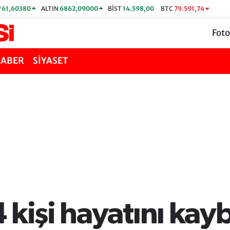
P
61,60380
ALTIN
6862,09000
BİST
14.598,00
BTC
79.591,74
Foto
HABER
SİYASET
 kişi hayatını kayb