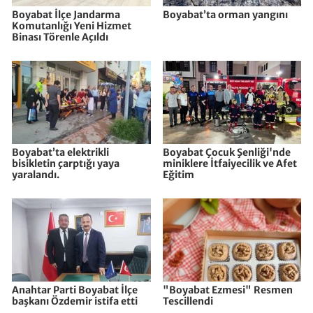
Boyabat İlçe Jandarma
Boyabat’ta orman yangını
Komutanlığı Yeni Hizmet
Binası Törenle Açıldı
Boyabat’ta elektrikli
Boyabat Çocuk Şenliği'nde
bisikletin çarptığı yaya
miniklere İtfaiyecilik ve Afet
yaralandı.
Eğitim
Anahtar Parti Boyabat İlçe
"Boyabat Ezmesi" Resmen
başkanı Özdemir istifa etti
Tescillendi