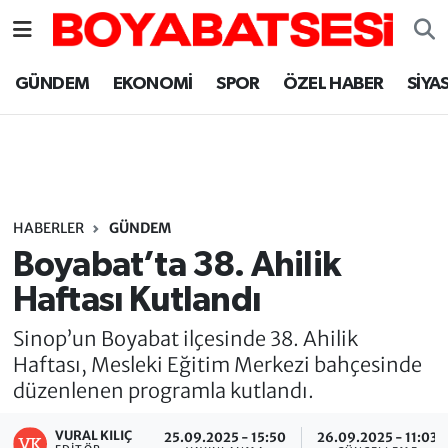
Sinop Nöbetçi Eczaneler
GÜNDEM
EKONOMİ
SPOR
ÖZEL HABER
SİYA
Sinop Hava Durumu
Sinop Namaz Vakitleri
Sinop Trafik Yoğunluk Haritası
HABERLER
GÜNDEM
Boyabat’ta 38. Ahilik
Süper Lig Puan Durumu ve Fikstür
Haftası Kutlandı
Tüm Manşetler
Sinop’un Boyabat ilçesinde 38. Ahilik
Haftası, Mesleki Eğitim Merkezi bahçesinde
Son Dakika Haberleri
düzenlenen programla kutlandı.
Haber Arşivi
VURAL KILIÇ
25.09.2025 - 15:50
26.09.2025 - 11:03