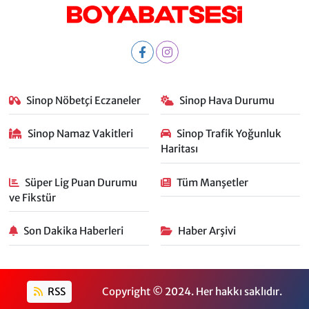
Sinop Nöbetçi Eczaneler
Sinop Hava Durumu
Sinop Namaz Vakitleri
Sinop Trafik Yoğunluk
Haritası
Süper Lig Puan Durumu
Tüm Manşetler
ve Fikstür
Son Dakika Haberleri
Haber Arşivi
RSS
Copyright © 2024. Her hakkı saklıdır.