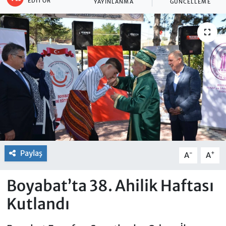
EDITÖR
YAYINLANMA
GÜNCELLEME
Paylaş
-
+
A
A
Boyabat’ta 38. Ahilik Haftası
Kutlandı