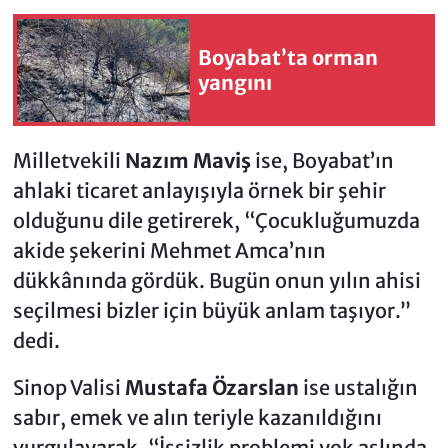
Boyabat’ta orman
yangını
Milletvekili
Nazım Maviş
ise, Boyabat’ın
ahlaki ticaret anlayışıyla örnek bir şehir
olduğunu dile getirerek, “Çocukluğumuzda
akide şekerini Mehmet Amca’nın
dükkânında gördük. Bugün onun yılın ahisi
seçilmesi bizler için büyük anlam taşıyor.”
dedi.
Sinop Valisi
Mustafa Özarslan
ise ustalığın
sabır, emek ve alın teriyle kazanıldığını
vurgulayarak, “İşsizlik problemi yok aslında