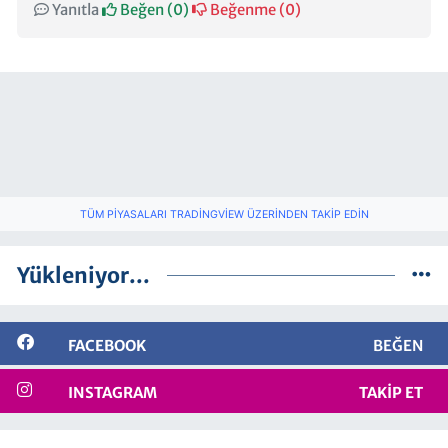
Yanıtla
Beğen (
0
)
Beğenme (
0
)
TÜM PIYASALARI TRADINGVIEW ÜZERINDEN TAKIP EDIN
Yükleniyor...
FACEBOOK
BEĞEN
INSTAGRAM
TAKIP ET