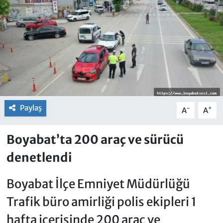
Paylaş
-
+
A
A
Boyabat’ta 200 araç ve sürücü
denetlendi
Boyabat İlçe Emniyet Müdürlüğü
Trafik büro amirliği polis ekipleri 1
hafta içerisinde 200 araç ve