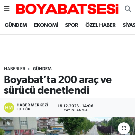
Sinop Nöbetçi Eczaneler
GÜNDEM
EKONOMİ
SPOR
ÖZEL HABER
SİYA
Sinop Hava Durumu
Sinop Namaz Vakitleri
Sinop Trafik Yoğunluk Haritası
HABERLER
GÜNDEM
Boyabat’ta 200 araç ve
Süper Lig Puan Durumu ve Fikstür
sürücü denetlendi
Tüm Manşetler
HABER MERKEZI
18.12.2023 - 14:06
EDITÖR
YAYINLANMA
Son Dakika Haberleri
Haber Arşivi