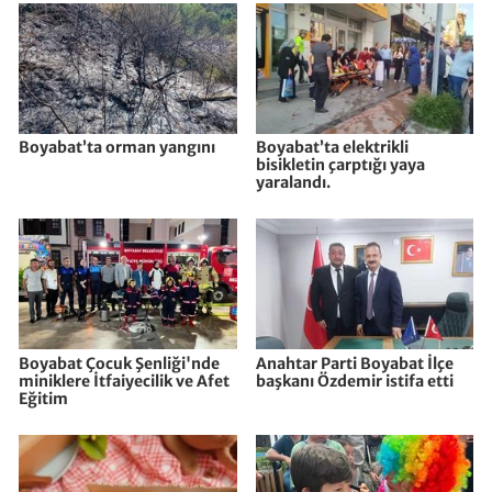
Boyabat’ta orman yangını
Boyabat’ta elektrikli
bisikletin çarptığı yaya
yaralandı.
Boyabat Çocuk Şenliği'nde
Anahtar Parti Boyabat İlçe
miniklere İtfaiyecilik ve Afet
başkanı Özdemir istifa etti
Eğitim