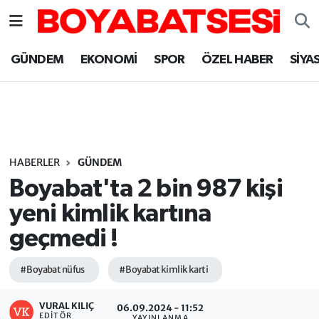
Sinop Nöbetçi Eczaneler
GÜNDEM
EKONOMİ
SPOR
ÖZEL HABER
SİYA
Sinop Hava Durumu
Sinop Namaz Vakitleri
Sinop Trafik Yoğunluk Haritası
HABERLER
GÜNDEM
Boyabat'ta 2 bin 987 kişi
Süper Lig Puan Durumu ve Fikstür
yeni kimlik kartına
geçmedi !
Tüm Manşetler
#Boyabat nüfus
#Boyabat kimlik karti
Son Dakika Haberleri
VURAL KILIÇ
Haber Arşivi
06.09.2024 - 11:52
EDITÖR
YAYINLANMA