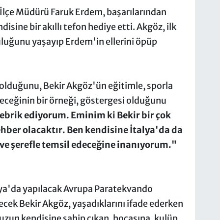
 İlçe Müdürü Faruk Erdem, başarılarından
isine bir akıllı tefon hediye etti. Akgöz, ilk
uluğunu yaşayıp Erdem'in ellerini öpüp
lduğunu, Bekir Akgöz'ün eğitimle, sporla
leceğinin bir örneği, göstergesi olduğunu
ebrik ediyorum. Eminim ki Bekir bir çok
hber olacaktır. Ben kendisine İtalya'da da
 ve şerefle temsil edeceğine inanıyorum."
lya'da yapılacak Avrupa Paratekvando
cek Bekir Akgöz, yaşadıklarını ifade ederken
uzun kendisine sahip çıkan, hocasına, kulüp