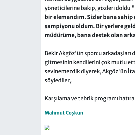
yöneticilerine bakıp, gözleri doldu
"
bir elemandım. Sizler bana sahip 
şampiyonu oldum. Bir yerlere gel
müdürüme, bana destek olan arka
Bekir Akgöz'ün sporcu arkadaşları 
gitmesinin kendilerini çok mutlu ett
sevinemezdik diyerek, Akgöz'ün İtal
söylediler,.
Karşılama ve tebrik programı hatıra 
Mahmut Coşkun