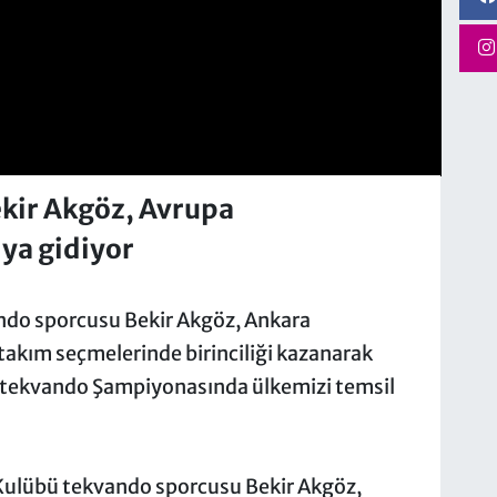
kir Akgöz, Avrupa
'ya gidiyor
ndo sporcusu Bekir Akgöz, Ankara
 takım seçmelerinde birinciliği kazanarak
atekvando Şampiyonasında ülkemizi temsil
 Kulübü tekvando sporcusu Bekir Akgöz,