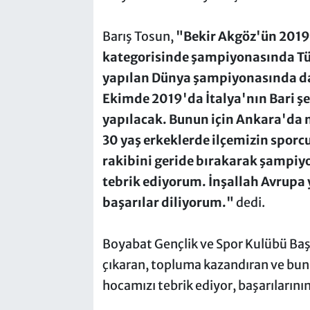
Barış Tosun,
"Bekir Akgöz'ün 2019 
kategorisinde şampiyonasında T
yapılan Dünya şampiyonasında da ü
Ekimde 2019'da İtalya'nın Bari 
yapılacak. Bunun için Ankara'da m
30 yaş erkeklerde ilçemizin sporc
rakibini geride bırakarak şampiyon
tebrik ediyorum. İnşallah Avrupa
başarılar diliyorum."
dedi.
Boyabat Gençlik ve Spor Kulübü Baş
çıkaran, topluma kazandıran ve bun
hocamızı tebrik ediyor, başarılarını