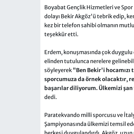
Boyabat Gençlik Hizmetleri ve Spor
dolayı Bekir Akgöz'ü tebrik edip, kend
kez bir telefon sahibi olmanın mutl
teşekkür etti.
Erdem, konuşmasında çok duygulu o
elinden tutulunca nerelere gelinebi
söyleyerek
"Ben Bekir'i hocamızı t
sporcumuza da örnek olacaktır, re
başarılar diliyorum. Ülkemizi şan
dedi.
Paratekvando milli sporcusu ve İta
Şampiyonasında ülkemizi temsil ede
herkesi duygulandırdı. Akgöz, uzun 