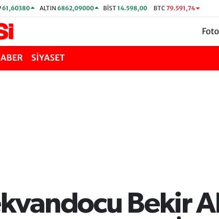
P
61,60380
ALTIN
6862,09000
BİST
14.598,00
BTC
79.591,74
Foto
HABER
SİYASET
ekvandocu Bekir A