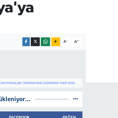
ya'ya
-
+
A
A
TÜM PIYASALARI TRADINGVIEW ÜZERINDEN TAKIP EDIN
ükleniyor...
FACEBOOK
BEĞEN