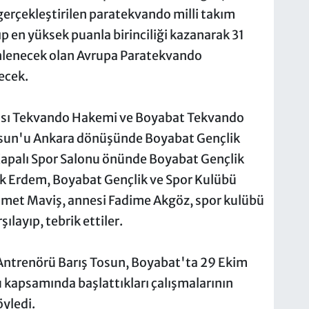
erçekleştirilen paratekvando milli takım
ıp en yüksek puanla birinciliği kazanarak 31
enlenecek olan Avrupa Paratekvando
ecek.
ası Tekvando Hakemi ve Boyabat Tekvando
osun'u Ankara dönüşünde Boyabat Gençlik
Kapalı Spor Salonu önünde Boyabat Gençlik
uk Erdem, Boyabat Gençlik ve Spor Kulübü
met Maviş, annesi Fadime Akgöz, spor kulübü
ılayıp, tebrik ettiler.
Antrenörü Barış Tosun, Boyabat'ta 29 Ekim
kapsamında başlattıkları çalışmalarının
öyledi.