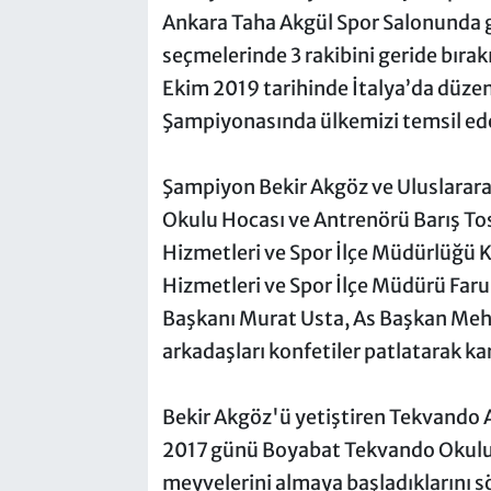
Ankara Taha Akgül Spor Salonunda g
seçmelerinde 3 rakibini geride bırak
Ekim 2019 tarihinde İtalya’da düz
Şampiyonasında ülkemizi temsil ed
Şampiyon Bekir Akgöz ve Uluslarar
Okulu Hocası ve Antrenörü Barış T
Hizmetleri ve Spor İlçe Müdürlüğü 
Hizmetleri ve Spor İlçe Müdürü Far
Başkanı Murat Usta, As Başkan Meh
arkadaşları konfetiler patlatarak karş
Bekir Akgöz'ü yetiştiren Tekvando 
2017 günü Boyabat Tekvando Okulu 
meyvelerini almaya başladıklarını s