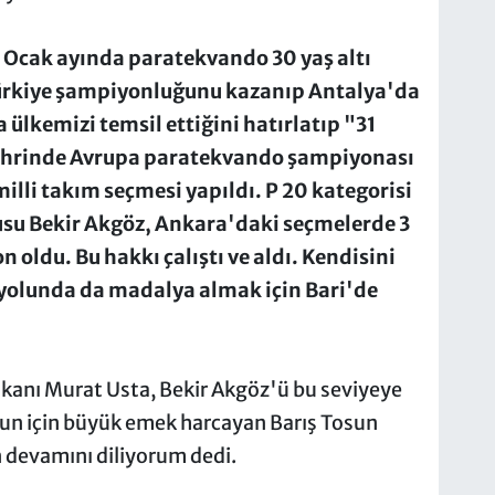
Ocak ayında paratekvando 30 yaş altı
ürkiye şampiyonluğunu kazanıp Antalya'da
lkemizi temsil ettiğini hatırlatıp "31
şehrinde Avrupa paratekvando şampiyonası
illi takım seçmesi yapıldı. P 20 kategorisi
usu Bekir Akgöz, Ankara'daki seçmelerde 3
 oldu. Bu hakkı çalıştı ve aldı. Kendisini
 yolunda da madalya almak için Bari'de
kanı Murat Usta, Bekir Akgöz'ü bu seviyeye
un için büyük emek harcayan Barış Tosun
n devamını diliyorum dedi.