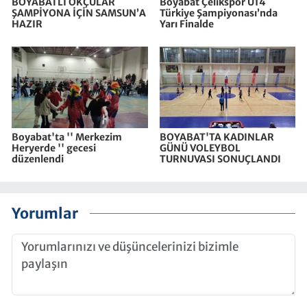
BOYABATLI OKÇULAR
Boyabat Çelikspor U14
ŞAMPİYONA İÇİN SAMSUN’A
Türkiye Şampiyonası’nda
HAZIR
Yarı Finalde
Boyabat'ta '' Merkezim
BOYABAT'TA KADINLAR
Heryerde '' gecesi
GÜNÜ VOLEYBOL
düzenlendi
TURNUVASI SONUÇLANDI
Yorumlar