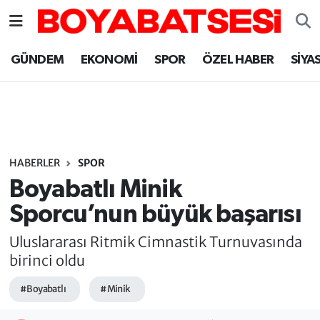
Sinop Nöbetçi Eczaneler
GÜNDEM
EKONOMİ
SPOR
ÖZEL HABER
SİYA
Sinop Hava Durumu
Sinop Namaz Vakitleri
Sinop Trafik Yoğunluk Haritası
HABERLER
SPOR
Boyabatlı Minik
Süper Lig Puan Durumu ve Fikstür
Sporcu’nun büyük başarısı
Tüm Manşetler
Uluslararası Ritmik Cimnastik Turnuvasında
birinci oldu
Son Dakika Haberleri
#Boyabatlı
#Minik
Haber Arşivi