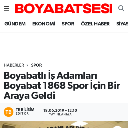
Sinop Nöbetçi Eczaneler
GÜNDEM
EKONOMİ
SPOR
ÖZEL HABER
SİYA
Sinop Hava Durumu
Sinop Namaz Vakitleri
Sinop Trafik Yoğunluk Haritası
HABERLER
SPOR
Boyabatlı İş Adamları
Süper Lig Puan Durumu ve Fikstür
Boyabat 1868 Spor İçin Bir
Araya Geldi
Tüm Manşetler
Son Dakika Haberleri
TE BILISIM
18.06.2019 - 12:10
EDITÖR
YAYINLANMA
Haber Arşivi