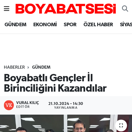
Sinop Nöbetçi Eczaneler
GÜNDEM
EKONOMİ
SPOR
ÖZEL HABER
SİYA
Sinop Hava Durumu
Sinop Namaz Vakitleri
Sinop Trafik Yoğunluk Haritası
HABERLER
GÜNDEM
Boyabatlı Gençler İl
Süper Lig Puan Durumu ve Fikstür
Birinciliğini Kazandılar
Tüm Manşetler
VURAL KILIÇ
21.10.2024 - 14:30
EDITÖR
YAYINLANMA
Son Dakika Haberleri
Haber Arşivi