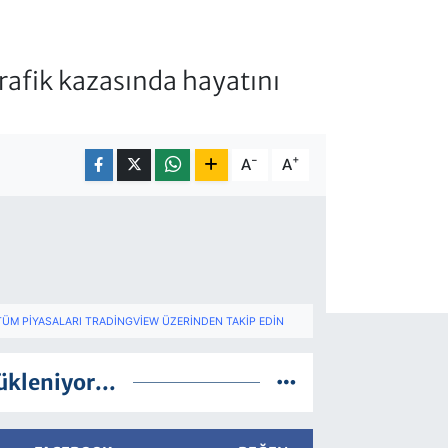
rafik kazasında hayatını
-
+
A
A
TÜM PIYASALARI TRADINGVIEW ÜZERINDEN TAKIP EDIN
ükleniyor...