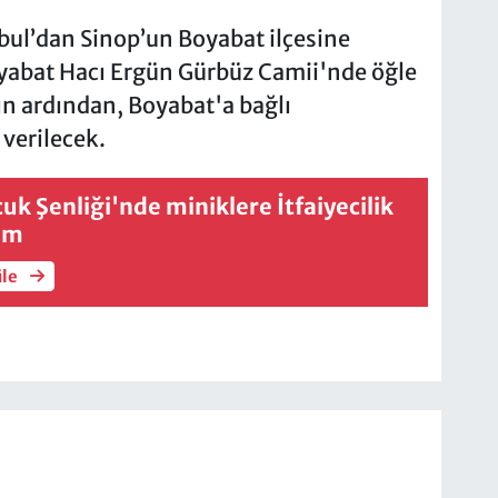
bul’dan Sinop’un Boyabat ilçesine
Boyabat Hacı Ergün Gürbüz Camii'nde öğle
n ardından, Boyabat'a bağlı
verilecek.
k Şenliği'nde miniklere İtfaiyecilik
tim
üle