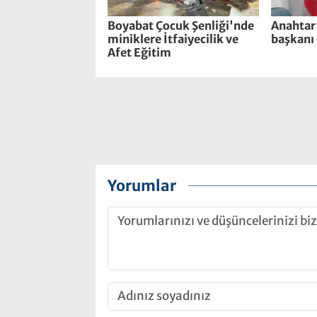
Boyabat Çocuk Şenliği'nde
Anahtar 
miniklere İtfaiyecilik ve
başkanı 
Afet Eğitim
Yorumlar