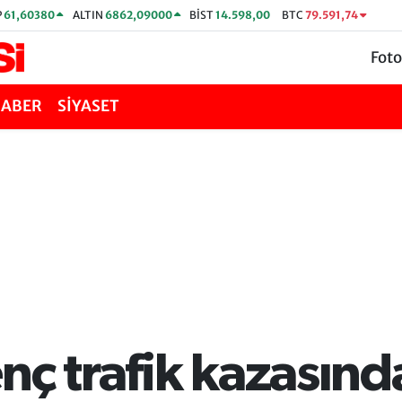
P
61,60380
ALTIN
6862,09000
BİST
14.598,00
BTC
79.591,74
Foto
HABER
SİYASET
nç trafik kazasınd