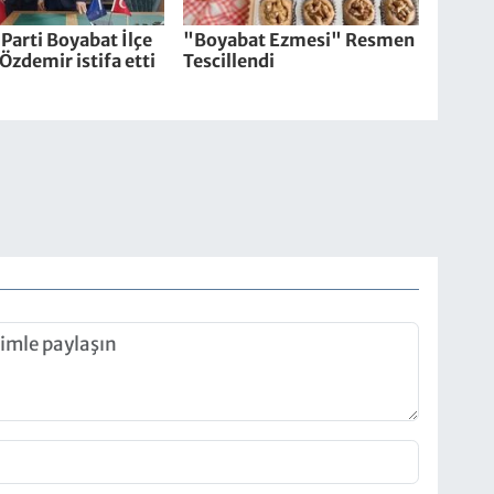
Parti Boyabat İlçe
"Boyabat Ezmesi" Resmen
Özdemir istifa etti
Tescillendi