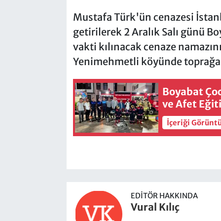
Mustafa Türk'ün cenazesi İstan
getirilerek 2 Aralık Salı günü 
vakti kılınacak cenaze namazını
Yenimehmetli köyünde toprağa 
Boyabat Çocu
ve Afet Eği
İçeriği Görünt
EDITÖR HAKKINDA
Vural Kılıç