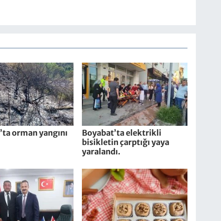
’ta orman yangını
Boyabat’ta elektrikli
bisikletin çarptığı yaya
yaralandı.