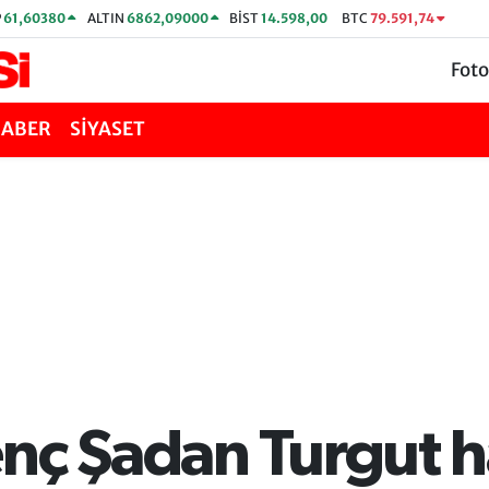
P
61,60380
ALTIN
6862,09000
BİST
14.598,00
BTC
79.591,74
Foto
HABER
SİYASET
nç Şadan Turgut h