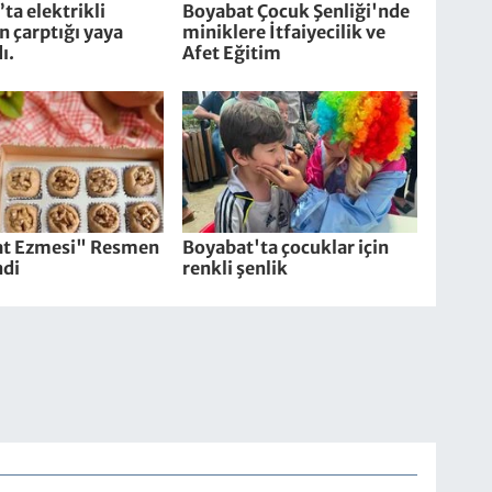
ta elektrikli
Boyabat Çocuk Şenliği'nde
in çarptığı yaya
miniklere İtfaiyecilik ve
ı.
Afet Eğitim
t Ezmesi" Resmen
Boyabat'ta çocuklar için
ndi
renkli şenlik