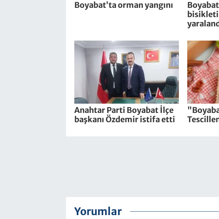
Boyabat’ta orman yangını
Boyabat’
bisiklet
yaraland
Anahtar Parti Boyabat İlçe
"Boyaba
başkanı Özdemir istifa etti
Tescille
Yorumlar