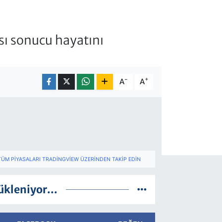
sı sonucu hayatını
-
+
A
A
TÜM PIYASALARI TRADINGVIEW ÜZERINDEN TAKIP EDIN
ükleniyor...