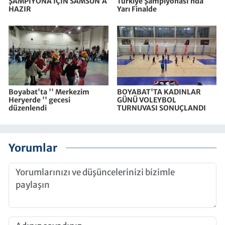
ŞAMPİYONA İÇİN SAMSUN’A
Türkiye Şampiyonası’nda
HAZIR
Yarı Finalde
Boyabat'ta '' Merkezim
BOYABAT'TA KADINLAR
Heryerde '' gecesi
GÜNÜ VOLEYBOL
düzenlendi
TURNUVASI SONUÇLANDI
Yorumlar