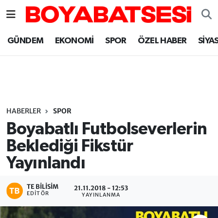
Sinop Nöbetçi Eczaneler
GÜNDEM
EKONOMİ
SPOR
ÖZEL HABER
SİYA
Sinop Hava Durumu
Sinop Namaz Vakitleri
Sinop Trafik Yoğunluk Haritası
HABERLER
SPOR
Boyabatlı Futbolseverlerin
Süper Lig Puan Durumu ve Fikstür
Beklediği Fikstür
Yayınlandı
Tüm Manşetler
Son Dakika Haberleri
TE BILISIM
21.11.2018 - 12:53
EDITÖR
YAYINLANMA
Haber Arşivi