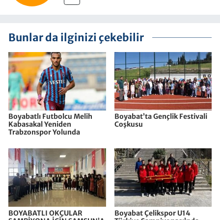
Bunlar da ilginizi çekebilir
Boyabatlı Futbolcu Melih
Boyabat’ta Gençlik Festivali
Kabasakal Yeniden
Coşkusu
Trabzonspor Yolunda
BOYABATLI OKÇULAR
Boyabat Çelikspor U14