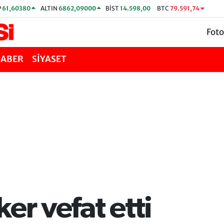
P
61,60380
ALTIN
6862,09000
BİST
14.598,00
BTC
79.591,74
Foto
HABER
SİYASET
er vefat etti