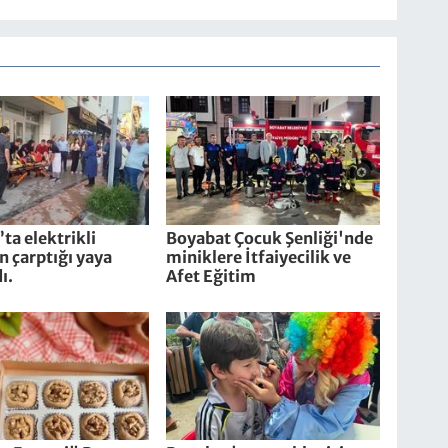
ta elektrikli
Boyabat Çocuk Şenliği'nde
in çarptığı yaya
miniklere İtfaiyecilik ve
ı.
Afet Eğitim