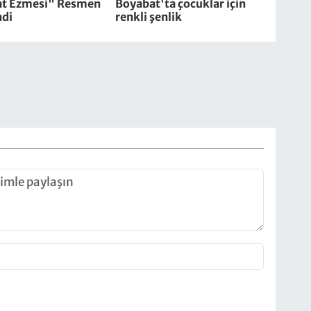
t Ezmesi" Resmen
Boyabat'ta çocuklar için
ndi
renkli şenlik