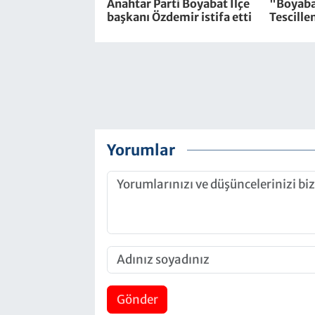
Anahtar Parti Boyabat İlçe
"Boyaba
başkanı Özdemir istifa etti
Tescille
Yorumlar
Gönder