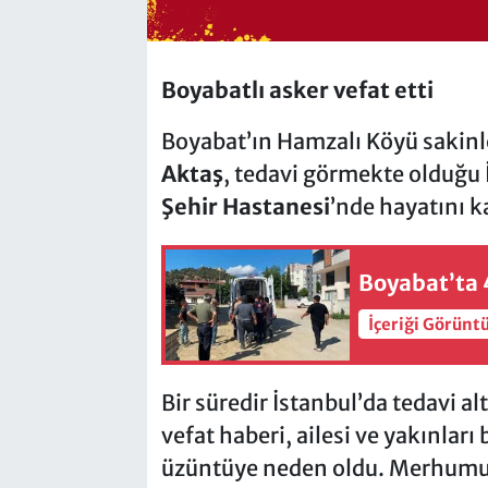
Boyabatlı asker vefat etti
Boyabat’ın Hamzalı Köyü sakinl
Aktaş
, tedavi görmekte olduğu
Şehir Hastanesi
’nde hayatını k
Boyabat’ta 4
İçeriği Görünt
Bir süredir İstanbul’da tedavi a
vefat haberi, ailesi ve yakınlar
üzüntüye neden oldu. Merhumun 