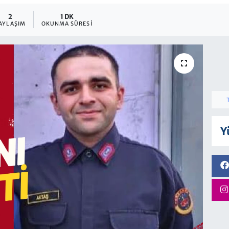
2
1 DK
AYLAŞIM
OKUNMA SÜRESI
Y