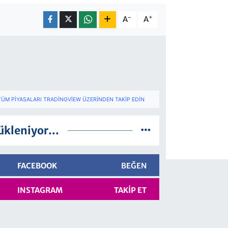
-
+
A
A
TÜM PIYASALARI TRADINGVIEW ÜZERINDEN TAKIP EDIN
ükleniyor...
FACEBOOK
BEĞEN
INSTAGRAM
TAKIP ET