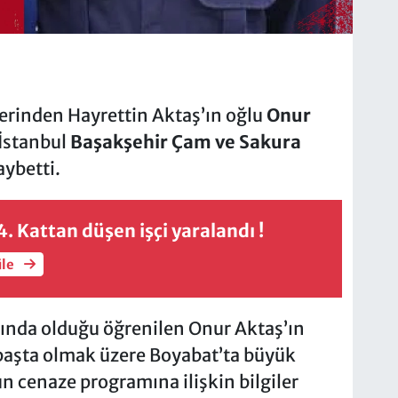
erinden Hayrettin Aktaş’ın oğlu
Onur
 İstanbul
Başakşehir Çam ve Sakura
aybetti.
. Kattan düşen işçi yaralandı !
üle
ltında olduğu öğrenilen Onur Aktaş’ın
ı başta olmak üzere Boyabat’ta büyük
cenaze programına ilişkin bilgiler