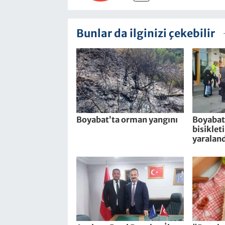
Bunlar da ilginizi çekebilir
Boyabat’ta orman yangını
Boyabat’
bisiklet
yaraland