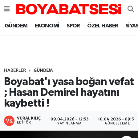
Sinop Nöbetçi Eczaneler
GÜNDEM
EKONOMİ
SPOR
ÖZEL HABER
SİYA
Sinop Hava Durumu
Sinop Namaz Vakitleri
Sinop Trafik Yoğunluk Haritası
HABERLER
GÜNDEM
Boyabat'ı yasa boğan vefat
Süper Lig Puan Durumu ve Fikstür
; Hasan Demirel hayatını
kaybetti !
Tüm Manşetler
Son Dakika Haberleri
VURAL KILIÇ
09.04.2026 - 12:53
10.04.2026 - 09:50
EDITÖR
YAYINLANMA
GÜNCELLEME
Haber Arşivi