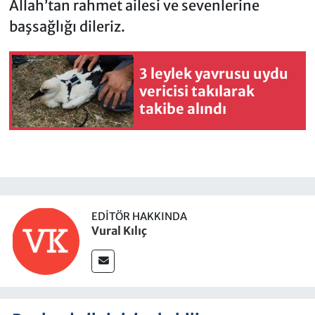
Allah’tan rahmet ailesi ve sevenlerine
başsağlığı dileriz.
3 leylek yavrusu uydu
vericisi takılarak
takibe alındı
EDITÖR HAKKINDA
Vural Kılıç