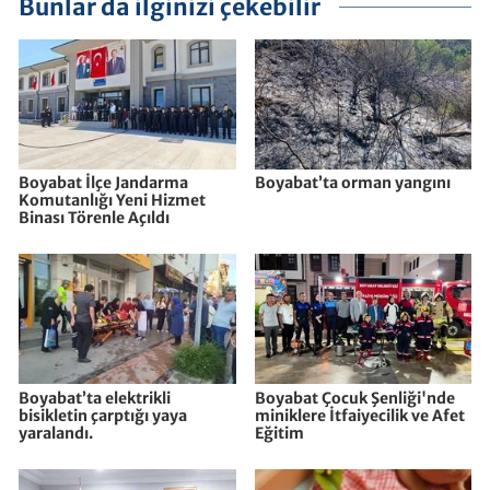
Bunlar da ilginizi çekebilir
Boyabat İlçe Jandarma
Boyabat’ta orman yangını
Komutanlığı Yeni Hizmet
Binası Törenle Açıldı
Boyabat’ta elektrikli
Boyabat Çocuk Şenliği'nde
bisikletin çarptığı yaya
miniklere İtfaiyecilik ve Afet
yaralandı.
Eğitim