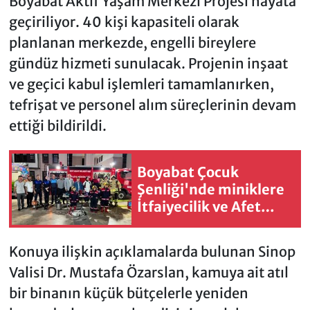
Boyabat Aktif Yaşam Merkezi Projesi hayata
geçiriliyor. 40 kişi kapasiteli olarak
planlanan merkezde, engelli bireylere
gündüz hizmeti sunulacak. Projenin inşaat
ve geçici kabul işlemleri tamamlanırken,
tefrişat ve personel alım süreçlerinin devam
ettiği bildirildi.
Boyabat Çocuk
Şenliği'nde miniklere
İtfaiyecilik ve Afet
Eğitim
Konuya ilişkin açıklamalarda bulunan Sinop
Valisi Dr. Mustafa Özarslan, kamuya ait atıl
bir binanın küçük bütçelerle yeniden