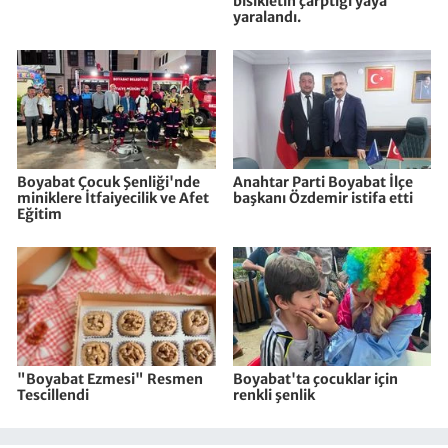
bisikletin çarptığı yaya
yaralandı.
Boyabat Çocuk Şenliği'nde
Anahtar Parti Boyabat İlçe
miniklere İtfaiyecilik ve Afet
başkanı Özdemir istifa etti
Eğitim
"Boyabat Ezmesi" Resmen
Boyabat'ta çocuklar için
Tescillendi
renkli şenlik