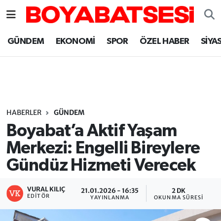
Sinop Nöbetçi Eczaneler
GÜNDEM
EKONOMİ
SPOR
ÖZEL HABER
SİYA
Sinop Hava Durumu
Sinop Namaz Vakitleri
Sinop Trafik Yoğunluk Haritası
HABERLER
GÜNDEM
Boyabat’a Aktif Yaşam
Süper Lig Puan Durumu ve Fikstür
Merkezi: Engelli Bireylere
Gündüz Hizmeti Verecek
Tüm Manşetler
Son Dakika Haberleri
VURAL KILIÇ
21.01.2026 - 16:35
2 DK
EDITÖR
YAYINLANMA
OKUNMA SÜRESI
Haber Arşivi