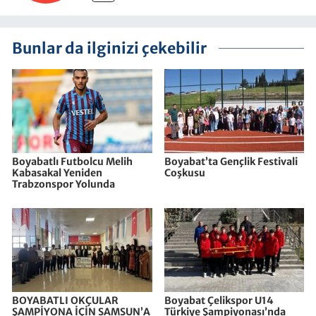
Bunlar da ilginizi çekebilir
Boyabatlı Futbolcu Melih
Boyabat’ta Gençlik Festivali
Kabasakal Yeniden
Coşkusu
Trabzonspor Yolunda
BOYABATLI OKÇULAR
Boyabat Çelikspor U14
ŞAMPİYONA İÇİN SAMSUN’A
Türkiye Şampiyonası’nda