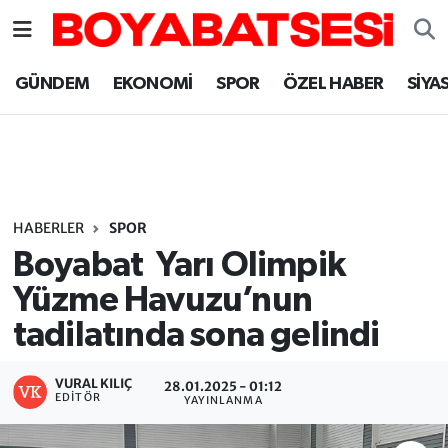
Sinop Nöbetçi Eczaneler
GÜNDEM
EKONOMİ
SPOR
ÖZEL HABER
SİYA
Sinop Hava Durumu
Sinop Namaz Vakitleri
Sinop Trafik Yoğunluk Haritası
HABERLER
SPOR
Boyabat Yarı Olimpik
Süper Lig Puan Durumu ve Fikstür
Yüzme Havuzu’nun
tadilatında sona gelindi
Tüm Manşetler
Son Dakika Haberleri
VURAL KILIÇ
28.01.2025 - 01:12
EDITÖR
YAYINLANMA
Haber Arşivi