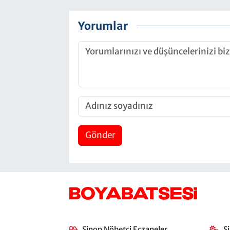
Yorumlar
Gönder
Sinop Nöbetçi Eczaneler
S