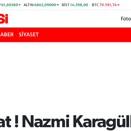
P
61,60380
ALTIN
6862,09000
BİST
14.598,00
BTC
79.591,74
Foto
HABER
SİYASET
t ! Nazmi Karagüll