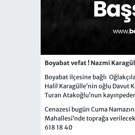
Boyabat vefat ! Nazmi Karagül
Boyabat ilçesine bağlı Oğlakç
Halil Karagülle’nin oğlu Davut K
Turan Atakoğlu’nun kayınpederi
Cenazesi bugün Cuma Namazına
Mahallesi’nde toprağa verilecek
618 18 40