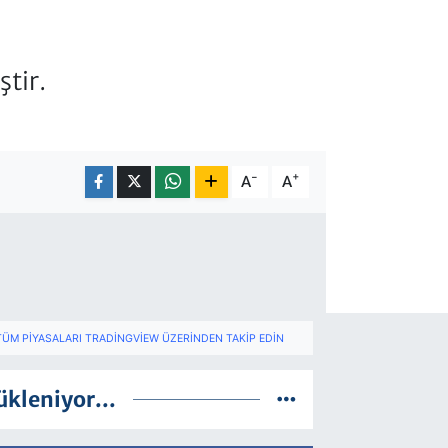
tir.
-
+
A
A
TÜM PIYASALARI TRADINGVIEW ÜZERINDEN TAKIP EDIN
ükleniyor...