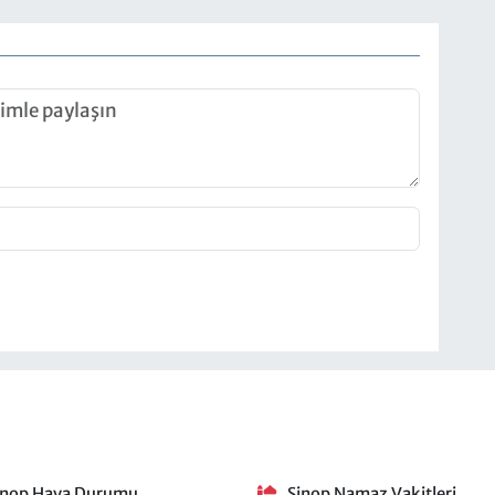
inop Hava Durumu
Sinop Namaz Vakitleri