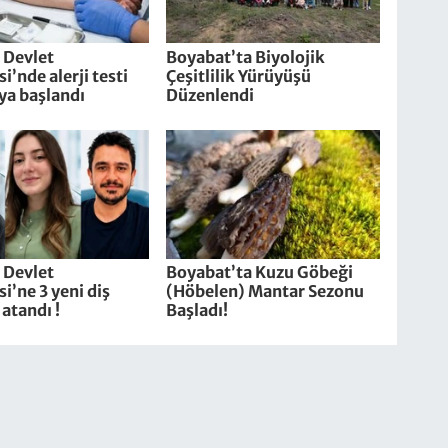
 Devlet
Boyabat’ta Biyolojik
i’nde alerji testi
Çeşitlilik Yürüyüşü
ya başlandı
Düzenlendi
 Devlet
Boyabat’ta Kuzu Göbeği
i’ne 3 yeni diş
(Höbelen) Mantar Sezonu
atandı !
Başladı!