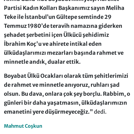
Partisi Kadın Kolları Başkanımız sayın Meliha
Teke ile İstanbul’un Gültepe semtinde 29
Temmuz 1980’de teravih namazına giderken
şehadet şerbetini içen Ülkücü şehidimiz
İbrahim Koç'u ve ahirete intikal eden
ülküdaşlarımızı mezarları başında rahmet ve
minnetle andık, dualar ettik.
Boyabat Ülkü Ocakları olarak tüm şehitlerimizi
de rahmet ve minnetle anıyoruz, ruhları şad
olsun. Bu dava, onlara çok şey borçlu. Rabbim, o
günleri bir daha yaşatmasın, ülküdaşlarımızın
emanetini yere düşürmeyeceğiz."
dedi.
Mahmut Coşkun