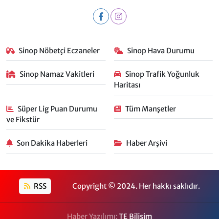
Sinop Nöbetçi Eczaneler
Sinop Hava Durumu
Sinop Namaz Vakitleri
Sinop Trafik Yoğunluk
Haritası
Süper Lig Puan Durumu
Tüm Manşetler
ve Fikstür
Son Dakika Haberleri
Haber Arşivi
RSS
Copyright © 2024. Her hakkı saklıdır.
Haber Yazılımı:
TE Bilişim