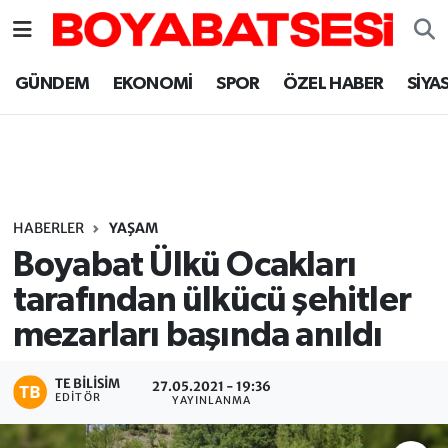
Sinop Nöbetçi Eczaneler
GÜNDEM
EKONOMİ
SPOR
ÖZEL HABER
SİYA
Sinop Hava Durumu
Sinop Namaz Vakitleri
Sinop Trafik Yoğunluk Haritası
HABERLER
YAŞAM
Boyabat Ülkü Ocakları
Süper Lig Puan Durumu ve Fikstür
tarafından ülkücü şehitler
mezarları başında anıldı
Tüm Manşetler
Son Dakika Haberleri
TE BILISIM
27.05.2021 - 19:36
EDITÖR
YAYINLANMA
Haber Arşivi