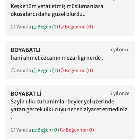
Keşke tüm vefat etmiş müslümanlara
okusalardı daha güzel olurdu..
Yanıtla
Beğen (
1
)
Beğenme (
0
)
BOYABATLI
5 yıl önce
hani ahmet özcanın mezarlıgı nerde .
Yanıtla
Beğen (
1
)
Beğenme (
0
)
BOYABAT LI
5 yıl önce
Sayin ulkucu hanimlar beyler yol uzerinde
yatan gercek ulkucuyu neden ziyaret etmediniz
.
Yanıtla
Beğen (
0
)
Beğenme (
0
)