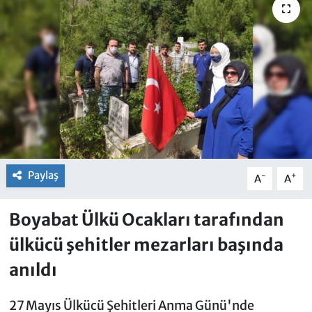
Paylaş
-
+
A
A
Boyabat Ülkü Ocakları tarafından
ülkücü şehitler mezarları başında
anıldı
27 Mayıs Ülkücü Şehitleri Anma Günü'nde