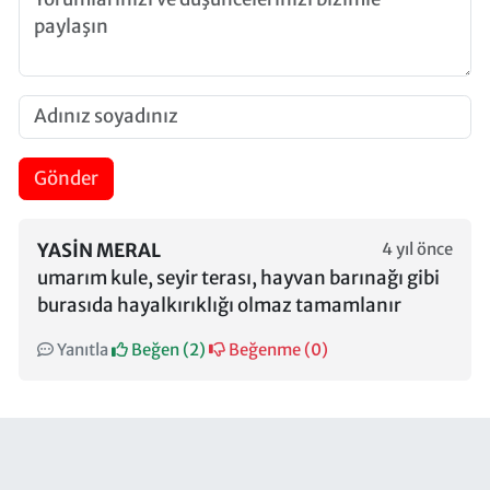
Gönder
YASIN MERAL
4 yıl önce
umarım kule, seyir terası, hayvan barınağı gibi
burasıda hayalkırıklığı olmaz tamamlanır
Yanıtla
Beğen (
2
)
Beğenme (
0
)