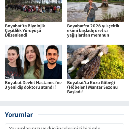
Boyabat’ta Biyolojik
Boyabat'ta 2026 yılı çeltik
Çeşitlilik Yürüyüşü
ekimi başladı; üretici
Düzenlendi
yağışlardan memnun
Boyabat Devlet Hastanesi’ne
Boyabat’ta Kuzu Göbeği
3 yeni diş doktoru atandı !
(Höbelen) Mantar Sezonu
Başladı!
Yorumlar