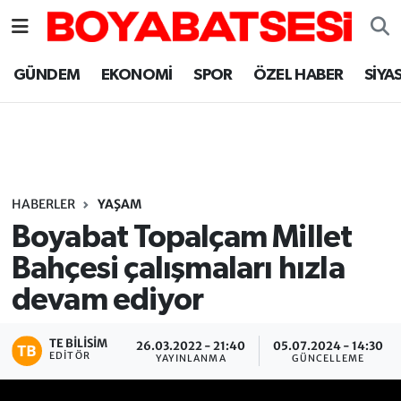
Sinop Nöbetçi Eczaneler
GÜNDEM
EKONOMİ
SPOR
ÖZEL HABER
SİYA
Sinop Hava Durumu
Sinop Namaz Vakitleri
Sinop Trafik Yoğunluk Haritası
HABERLER
YAŞAM
Boyabat Topalçam Millet
Süper Lig Puan Durumu ve Fikstür
Bahçesi çalışmaları hızla
devam ediyor
Tüm Manşetler
Son Dakika Haberleri
TE BILISIM
26.03.2022 - 21:40
05.07.2024 - 14:30
EDITÖR
YAYINLANMA
GÜNCELLEME
Haber Arşivi