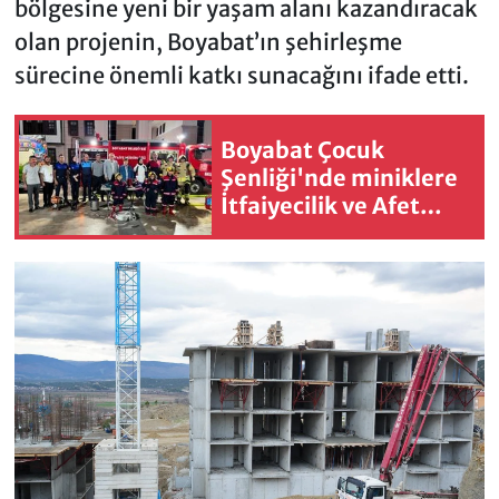
bölgesine yeni bir yaşam alanı kazandıracak
olan projenin, Boyabat’ın şehirleşme
sürecine önemli katkı sunacağını ifade etti.
Boyabat Çocuk
Şenliği'nde miniklere
İtfaiyecilik ve Afet
Eğitim