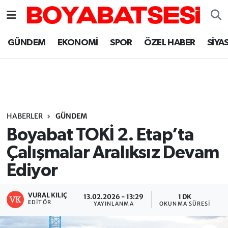
Sinop Nöbetçi Eczaneler
GÜNDEM
EKONOMİ
SPOR
ÖZEL HABER
SİYA
Sinop Hava Durumu
Sinop Namaz Vakitleri
Sinop Trafik Yoğunluk Haritası
HABERLER
GÜNDEM
Boyabat TOKİ 2. Etap’ta
Süper Lig Puan Durumu ve Fikstür
Çalışmalar Aralıksız Devam
Ediyor
Tüm Manşetler
Son Dakika Haberleri
VURAL KILIÇ
13.02.2026 - 13:29
1 DK
EDITÖR
YAYINLANMA
OKUNMA SÜRESI
Haber Arşivi