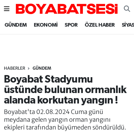
Sinop Nöbetçi Eczaneler
GÜNDEM
EKONOMİ
SPOR
ÖZEL HABER
SİYA
Sinop Hava Durumu
Sinop Namaz Vakitleri
Sinop Trafik Yoğunluk Haritası
HABERLER
GÜNDEM
Boyabat Stadyumu
Süper Lig Puan Durumu ve Fikstür
üstünde bulunan ormanlık
alanda korkutan yangın !
Tüm Manşetler
Boyabat'ta 02.08.2024 Cuma günü
Son Dakika Haberleri
meydana gelen yangın orman yangını
ekipleri tarafından büyümeden söndürüldü.
Haber Arşivi