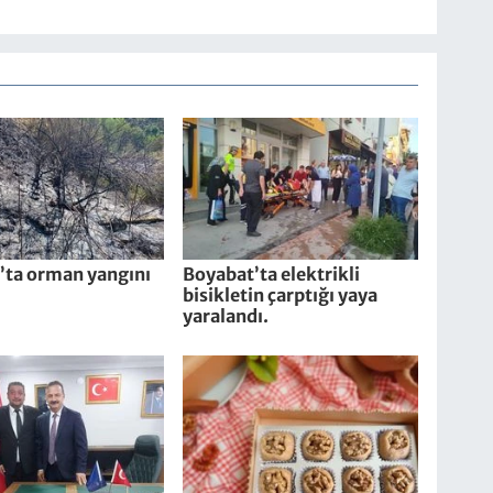
’ta orman yangını
Boyabat’ta elektrikli
bisikletin çarptığı yaya
yaralandı.