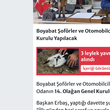
Boyabat Şoförler ve Otomobilc
Kurulu Yapılacak
3 leylek yav
alındı
İçeriği Görünt
Boyabat Şoförler ve Otomobilci
Odanın
14. Olağan Genel Kuru
Başkan Erbaş, yaptığı davette şu