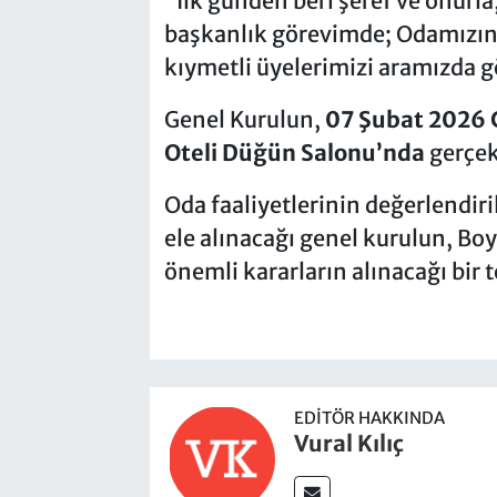
“İlk günden beri şeref ve onurla
başkanlık görevimde; Odamızın
kıymetli üyelerimizi aramızda
Genel Kurulun,
07 Şubat 2026 
Oteli Düğün Salonu’nda
gerçekl
Oda faaliyetlerinin değerlendiri
ele alınacağı genel kurulun, Boy
önemli kararların alınacağı bir 
EDITÖR HAKKINDA
Vural Kılıç