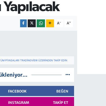
 Yapılacak
-
+
A
A
TÜM PIYASALARI TRADINGVIEW ÜZERINDEN TAKIP EDIN
ükleniyor...
FACEBOOK
BEĞEN
INSTAGRAM
TAKIP ET