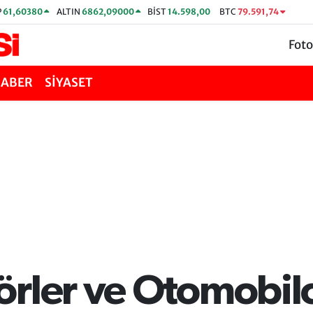
P
61,60380
ALTIN
6862,09000
BİST
14.598,00
BTC
79.591,74
Foto
HABER
SİYASET
rler ve Otomobilc