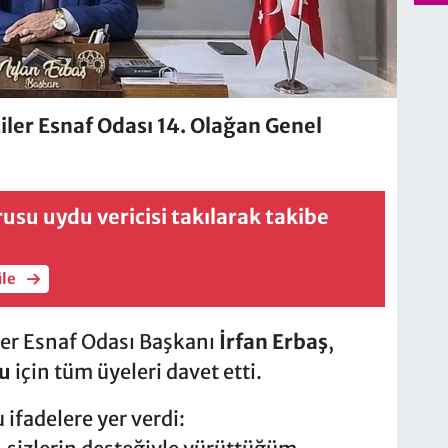
iler Esnaf Odası 14. Olağan Genel
rusu uydu vericisi takılarak takibe
üle
ler Esnaf Odası Başkanı
İrfan Erbaş
,
lu
için tüm üyeleri davet etti.
 ifadelere yer verdi: