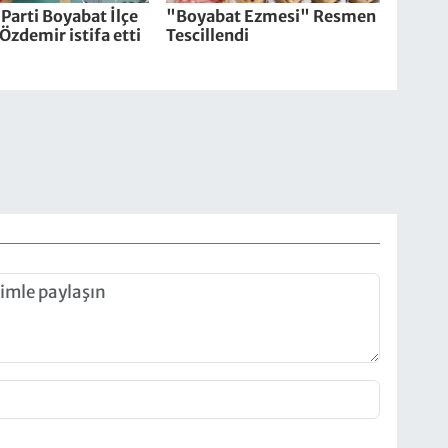
Parti Boyabat İlçe
"Boyabat Ezmesi" Resmen
Özdemir istifa etti
Tescillendi