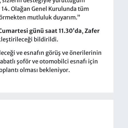
, sizlerin desteğiyle yürüttüğüm
 14. Olağan Genel Kurulunda tüm
 görmekten mutluluk duyarım.”
Cumartesi günü saat 11.30’da
,
Zafer
eştirileceği bildirildi.
leceği ve esnafın görüş ve önerilerinin
abatlı şoför ve otomobilci esnafı için
toplantı olması bekleniyor.