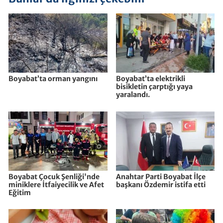
Boyabat’ta orman yangını
Boyabat’ta elektrikli
bisikletin çarptığı yaya
yaralandı.
Boyabat Çocuk Şenliği'nde
Anahtar Parti Boyabat İlçe
miniklere İtfaiyecilik ve Afet
başkanı Özdemir istifa etti
Eğitim