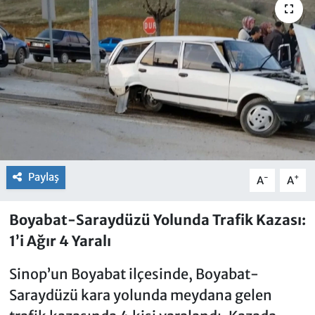
Paylaş
-
+
A
A
Boyabat-Saraydüzü Yolunda Trafik Kazası:
1’i Ağır 4 Yaralı
Sinop’un Boyabat ilçesinde, Boyabat-
Saraydüzü kara yolunda meydana gelen