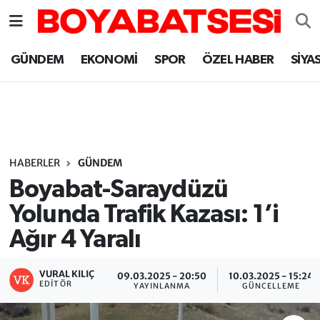
Sinop Nöbetçi Eczaneler
GÜNDEM
EKONOMİ
SPOR
ÖZEL HABER
SİYA
Sinop Hava Durumu
Sinop Namaz Vakitleri
Sinop Trafik Yoğunluk Haritası
HABERLER
GÜNDEM
Boyabat-Saraydüzü
Süper Lig Puan Durumu ve Fikstür
Yolunda Trafik Kazası: 1’i
Ağır 4 Yaralı
Tüm Manşetler
Son Dakika Haberleri
VURAL KILIÇ
09.03.2025 - 20:50
10.03.2025 - 15:24
EDITÖR
YAYINLANMA
GÜNCELLEME
Haber Arşivi