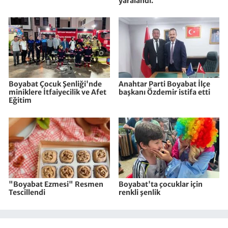
yaralandı.
Boyabat Çocuk Şenliği'nde
Anahtar Parti Boyabat İlçe
miniklere İtfaiyecilik ve Afet
başkanı Özdemir istifa etti
Eğitim
"Boyabat Ezmesi" Resmen
Boyabat'ta çocuklar için
Tescillendi
renkli şenlik