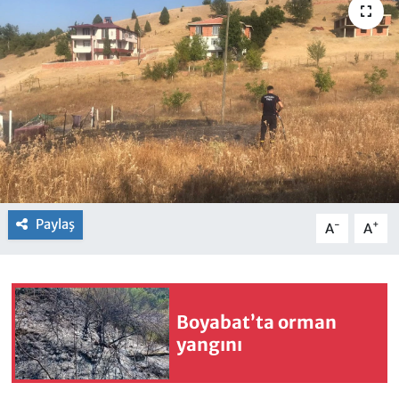
Paylaş
-
+
A
A
Boyabat’ta orman
yangını