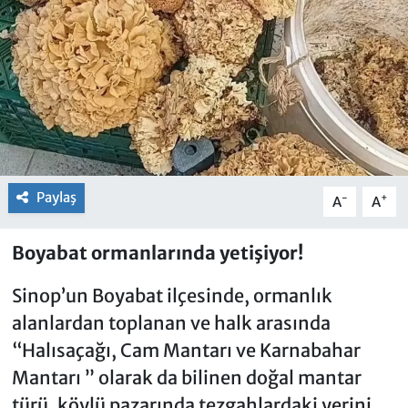
Paylaş
-
+
A
A
Boyabat ormanlarında yetişiyor!
Sinop’un Boyabat ilçesinde, ormanlık
alanlardan toplanan ve halk arasında
“Halısaçağı, Cam Mantarı ve Karnabahar
Mantarı ” olarak da bilinen doğal mantar
türü, köylü pazarında tezgahlardaki yerini