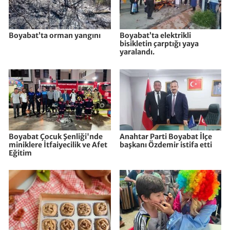
Boyabat’ta orman yangını
Boyabat’ta elektrikli
bisikletin çarptığı yaya
yaralandı.
Boyabat Çocuk Şenliği'nde
Anahtar Parti Boyabat İlçe
miniklere İtfaiyecilik ve Afet
başkanı Özdemir istifa etti
Eğitim