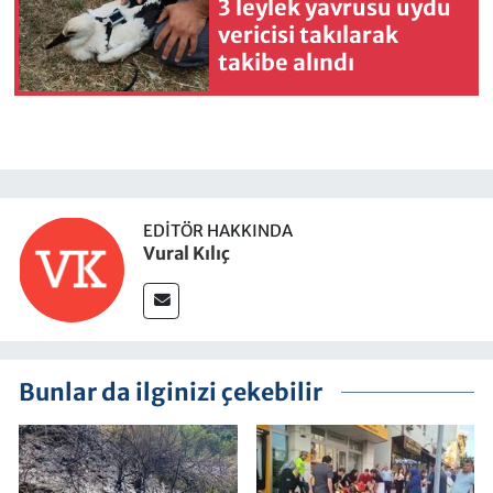
3 leylek yavrusu uydu
vericisi takılarak
takibe alındı
EDITÖR HAKKINDA
Vural Kılıç
Bunlar da ilginizi çekebilir