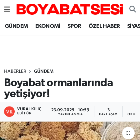
Sinop Nöbetçi Eczaneler
GÜNDEM
EKONOMİ
SPOR
ÖZEL HABER
SİYA
Sinop Hava Durumu
Sinop Namaz Vakitleri
Sinop Trafik Yoğunluk Haritası
HABERLER
GÜNDEM
Boyabat ormanlarında
Süper Lig Puan Durumu ve Fikstür
yetişiyor!
Tüm Manşetler
VURAL KILIÇ
23.09.2025 - 10:59
3
EDITÖR
YAYINLANMA
PAYLAŞIM
OKUNM
Son Dakika Haberleri
Haber Arşivi