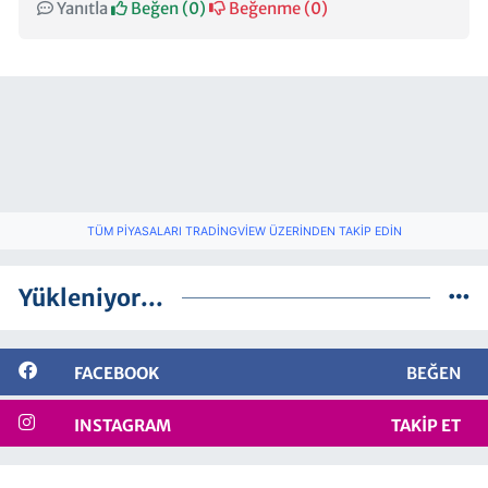
Yanıtla
Beğen (
0
)
Beğenme (
0
)
TÜM PIYASALARI TRADINGVIEW ÜZERINDEN TAKIP EDIN
Yükleniyor...
FACEBOOK
BEĞEN
INSTAGRAM
TAKIP ET