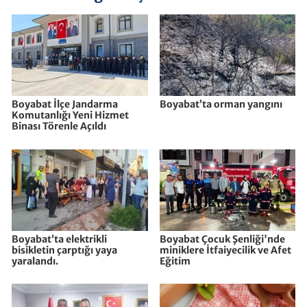
Boyabat İlçe Jandarma
Boyabat’ta orman yangını
Komutanlığı Yeni Hizmet
Binası Törenle Açıldı
Boyabat’ta elektrikli
Boyabat Çocuk Şenliği'nde
bisikletin çarptığı yaya
miniklere İtfaiyecilik ve Afet
yaralandı.
Eğitim