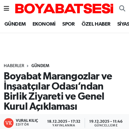
Sinop Nöbetçi Eczaneler
GÜNDEM
EKONOMİ
SPOR
ÖZEL HABER
SİYA
Sinop Hava Durumu
Sinop Namaz Vakitleri
Sinop Trafik Yoğunluk Haritası
HABERLER
GÜNDEM
Boyabat Marangozlar ve
Süper Lig Puan Durumu ve Fikstür
İnşaatçılar Odası’ndan
Birlik Ziyareti ve Genel
Tüm Manşetler
Kurul Açıklaması
Son Dakika Haberleri
VURAL KILIÇ
18.12.2025 - 17:32
19.12.2025 - 11:46
Haber Arşivi
EDITÖR
YAYINLANMA
GÜNCELLEME