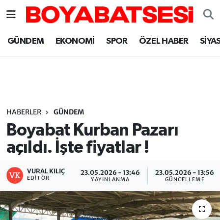
Sinop Nöbetçi Eczaneler
GÜNDEM
EKONOMİ
SPOR
ÖZEL HABER
SİYA
Sinop Hava Durumu
Sinop Namaz Vakitleri
Sinop Trafik Yoğunluk Haritası
HABERLER
GÜNDEM
Boyabat Kurban Pazarı
Süper Lig Puan Durumu ve Fikstür
açıldı. İşte fiyatlar !
Tüm Manşetler
VURAL KILIÇ
23.05.2026 - 13:46
23.05.2026 - 13:56
EDITÖR
YAYINLANMA
GÜNCELLEME
Son Dakika Haberleri
Haber Arşivi