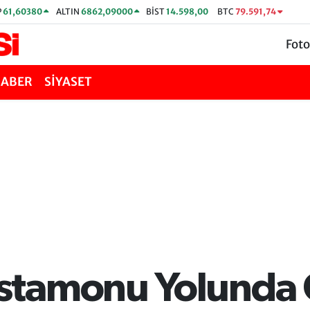
P
61,60380
ALTIN
6862,09000
BİST
14.598,00
BTC
79.591,74
Foto
HABER
SİYASET
tamonu Yolunda G