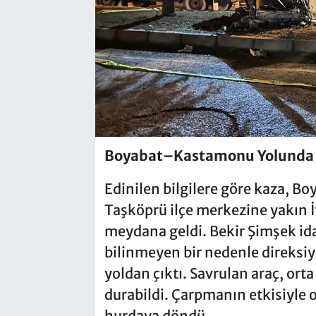
Boyabat–Kastamonu Yolunda Gece
Edinilen bilgilere göre kaza, 
Taşköprü ilçe merkezine yakın İ
meydana geldi. Bekir Şimşek i
bilinmeyen bir nedenle direks
yoldan çıktı. Savrulan araç, ort
durabildi. Çarpmanın etkisiyle 
hurdaya döndü.