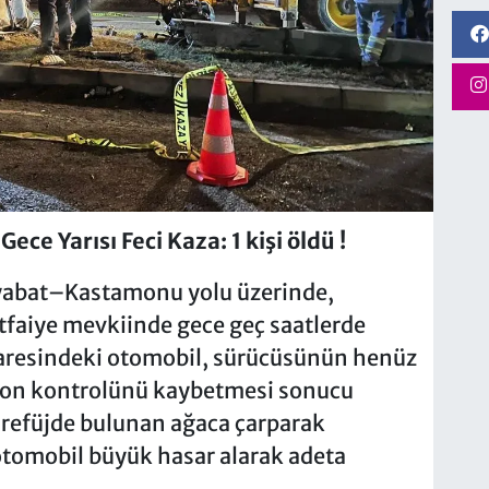
 Yarısı Feci Kaza: 1 kişi öldü !
Boyabat–Kastamonu yolu üzerinde,
tfaiye mevkiinde gece geç saatlerde
daresindeki otomobil, sürücüsünün henüz
iyon kontrolünü kaybetmesi sonucu
a refüjde bulunan ağaca çarparak
otomobil büyük hasar alarak adeta