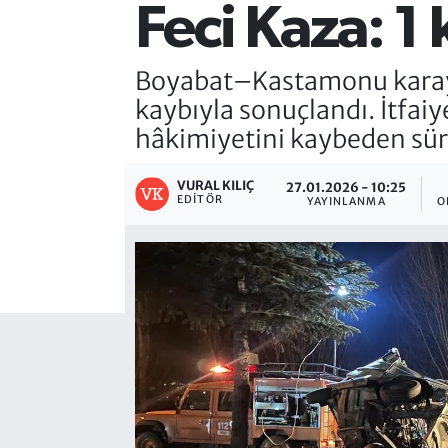
Feci Kaza: 1 k
Boyabat–Kastamonu karayo
kaybıyla sonuçlandı. İtfai
hâkimiyetini kaybeden sürü
VURAL KILIÇ
27.01.2026 - 10:25
EDITÖR
YAYINLANMA
O