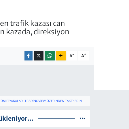
 trafik kazası can
an kazada, direksiyon
-
+
A
A
TÜM PIYASALARI TRADINGVIEW ÜZERINDEN TAKIP EDIN
ükleniyor...