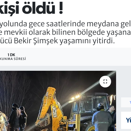
işi öldü !
lunda gece saatlerinde meydana gelen
ye mevkii olarak bilinen bölgede yaşan
cü Bekir Şimşek yaşamını yitirdi.
1 DK
KUNMA SÜRESI
Y