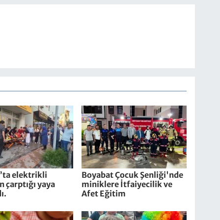
ta elektrikli
Boyabat Çocuk Şenliği'nde
in çarptığı yaya
miniklere İtfaiyecilik ve
ı.
Afet Eğitim