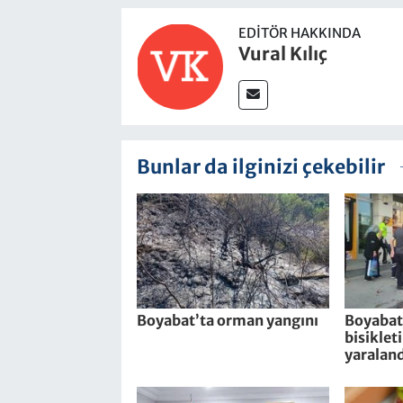
EDITÖR HAKKINDA
Vural Kılıç
Bunlar da ilginizi çekebilir
Boyabat’ta orman yangını
Boyabat’
bisiklet
yaraland