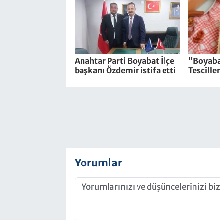
Anahtar Parti Boyabat İlçe
"Boyaba
başkanı Özdemir istifa etti
Tescille
Yorumlar