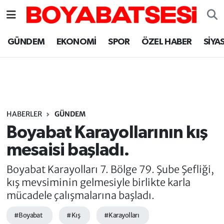
Sinop Nöbetçi Eczaneler
GÜNDEM
EKONOMİ
SPOR
ÖZEL HABER
SİYA
Sinop Hava Durumu
Sinop Namaz Vakitleri
Sinop Trafik Yoğunluk Haritası
HABERLER
GÜNDEM
Boyabat Karayollarının kış
Süper Lig Puan Durumu ve Fikstür
mesaisi başladı.
Tüm Manşetler
Boyabat Karayolları 7. Bölge 79. Şube Şefliği,
kış mevsiminin gelmesiyle birlikte karla
Son Dakika Haberleri
mücadele çalışmalarına başladı.
#Boyabat
#Kış
#Karayolları
Haber Arşivi