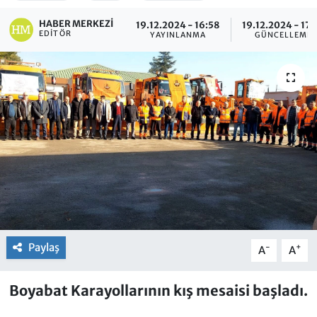
HABER MERKEZI
19.12.2024 - 16:58
19.12.2024 - 17:
EDITÖR
YAYINLANMA
GÜNCELLEME
Paylaş
-
+
A
A
Boyabat Karayollarının kış mesaisi başladı.