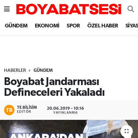
Sinop Nöbetçi Eczaneler
GÜNDEM
EKONOMİ
SPOR
ÖZEL HABER
SİYA
Sinop Hava Durumu
Sinop Namaz Vakitleri
Sinop Trafik Yoğunluk Haritası
HABERLER
GÜNDEM
Boyabat Jandarması
Süper Lig Puan Durumu ve Fikstür
Defineceleri Yakaladı
Tüm Manşetler
TE BILISIM
20.06.2019 - 10:16
EDITÖR
YAYINLANMA
Son Dakika Haberleri
Haber Arşivi