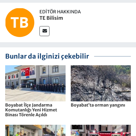
EDITÖR HAKKINDA
TE Bilisim
Bunlar da ilginizi çekebilir
Boyabat İlçe Jandarma
Boyabat’ta orman yangını
Komutanlığı Yeni Hizmet
Binası Törenle Açıldı