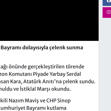
 Bayramı dolayısıyla çelenk sunma
ğı önünde gerçekleştirilen törende
on Komutanı Piyade Yarbay Serdal
san Kara, Atatürk Anıtı'na çelenk sundu.
uldu ve İstiklal Marşı okundu.
ekili Nazım Maviş ve CHP Sinop
n Cumhuriyet Bayramı kutlama