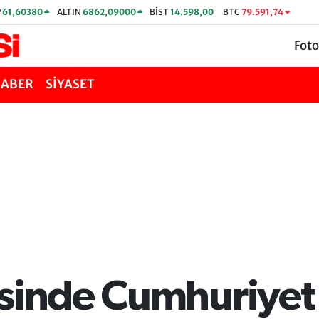
P
61,60380
ALTIN
6862,09000
BİST
14.598,00
BTC
79.591,74
Foto
HABER
SİYASET
esinde Cumhuriyet