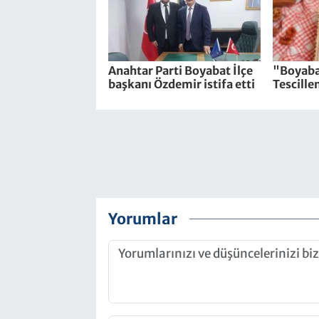
Anahtar Parti Boyabat İlçe
"Boyaba
başkanı Özdemir istifa etti
Tescille
Yorumlar