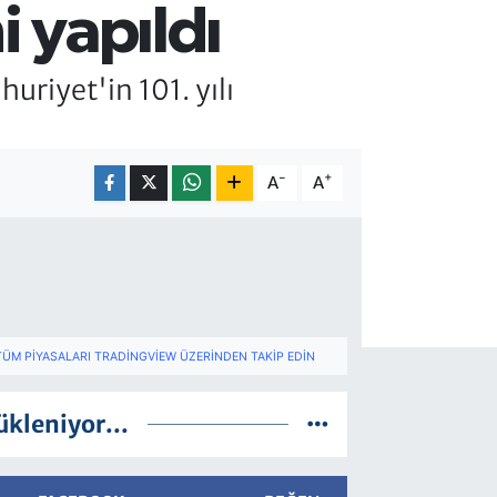
i yapıldı
riyet'in 101. yılı
-
+
A
A
TÜM PIYASALARI TRADINGVIEW ÜZERINDEN TAKIP EDIN
ükleniyor...