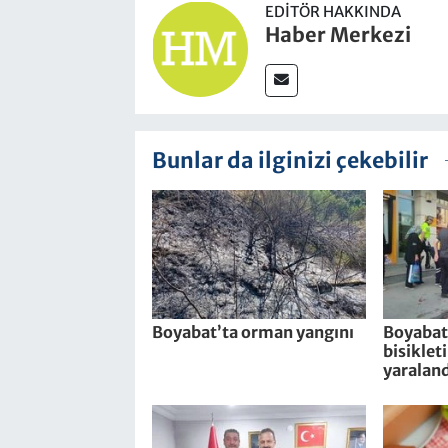
EDITÖR HAKKINDA
Haber Merkezi
Bunlar da ilginizi çekebilir
Boyabat’ta orman yangını
Boyabat’
bisiklet
yaraland