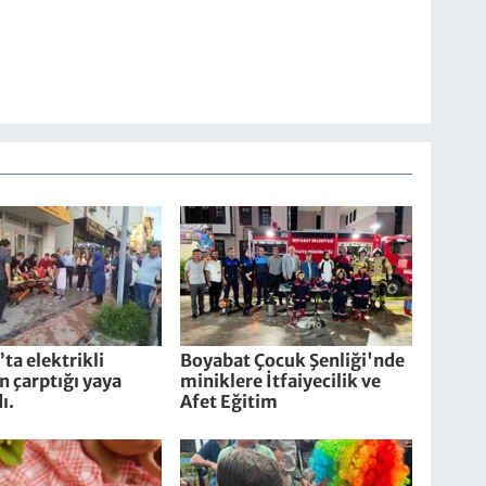
ta elektrikli
Boyabat Çocuk Şenliği'nde
in çarptığı yaya
miniklere İtfaiyecilik ve
ı.
Afet Eğitim