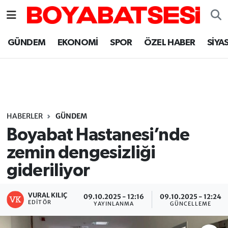
Sinop Nöbetçi Eczaneler
GÜNDEM
EKONOMİ
SPOR
ÖZEL HABER
SİYA
Sinop Hava Durumu
Sinop Namaz Vakitleri
Sinop Trafik Yoğunluk Haritası
HABERLER
GÜNDEM
Boyabat Hastanesi’nde
Süper Lig Puan Durumu ve Fikstür
zemin dengesizliği
gideriliyor
Tüm Manşetler
Son Dakika Haberleri
VURAL KILIÇ
09.10.2025 - 12:16
09.10.2025 - 12:24
EDITÖR
YAYINLANMA
GÜNCELLEME
Haber Arşivi