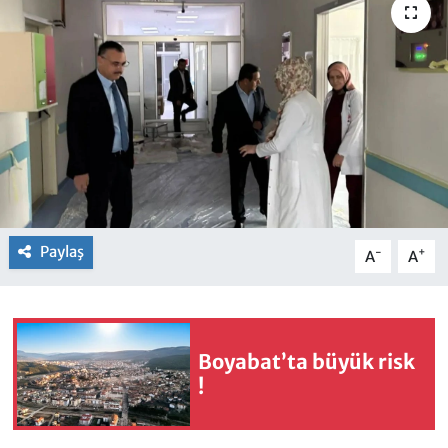
Paylaş
-
+
A
A
Boyabat’ta büyük risk
!