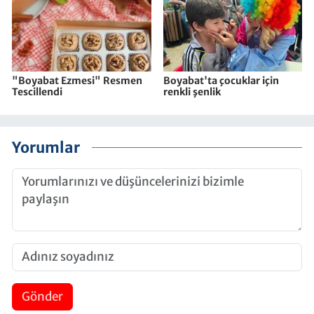
"Boyabat Ezmesi" Resmen
Boyabat'ta çocuklar için
Tescillendi
renkli şenlik
Yorumlar
Gönder