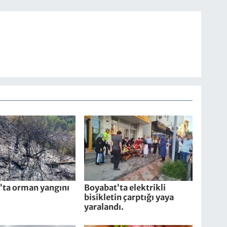
’ta orman yangını
Boyabat’ta elektrikli
bisikletin çarptığı yaya
yaralandı.