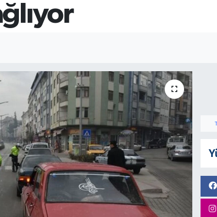
ğlıyor
Y