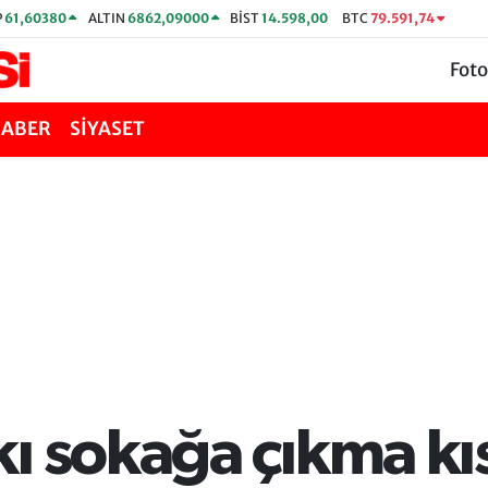
P
61,60380
ALTIN
6862,09000
BİST
14.598,00
BTC
79.591,74
Foto
HABER
SİYASET
ı sokağa çıkma kı