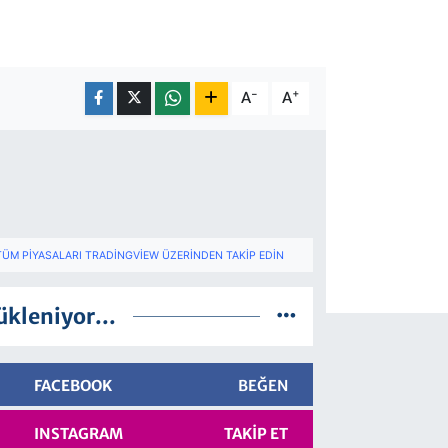
-
+
A
A
TÜM PIYASALARI TRADINGVIEW ÜZERINDEN TAKIP EDIN
ükleniyor...
FACEBOOK
BEĞEN
INSTAGRAM
TAKIP ET