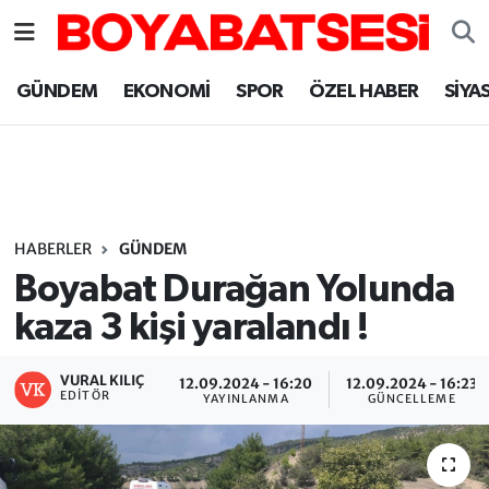
Sinop Nöbetçi Eczaneler
GÜNDEM
EKONOMİ
SPOR
ÖZEL HABER
SİYA
Sinop Hava Durumu
Sinop Namaz Vakitleri
Sinop Trafik Yoğunluk Haritası
HABERLER
GÜNDEM
Boyabat Durağan Yolunda
Süper Lig Puan Durumu ve Fikstür
kaza 3 kişi yaralandı !
Tüm Manşetler
VURAL KILIÇ
12.09.2024 - 16:20
12.09.2024 - 16:23
EDITÖR
YAYINLANMA
GÜNCELLEME
Son Dakika Haberleri
Haber Arşivi