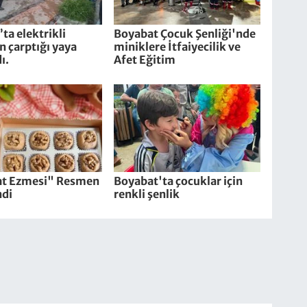
ta elektrikli
Boyabat Çocuk Şenliği'nde
in çarptığı yaya
miniklere İtfaiyecilik ve
ı.
Afet Eğitim
t Ezmesi" Resmen
Boyabat'ta çocuklar için
ndi
renkli şenlik