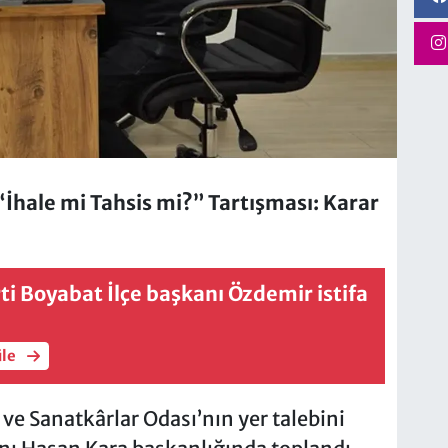
İhale mi Tahsis mi?” Tartışması: Karar
ti Boyabat İlçe başkanı Özdemir istifa
üle
ve Sanatkârlar Odası’nın yer talebini