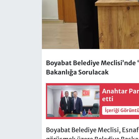
Boyabat Belediye Meclisi’nde “
Bakanlığa Sorulacak
Anahtar Par
etti
İçeriği Görünt
Boyabat Belediye Meclisi, Esnaf 