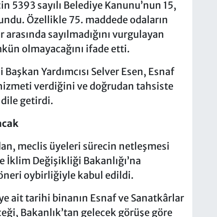
in 5393 sayılı Belediye Kanunu’nun 15,
lundu. Özellikle 75. maddede odaların
r arasında sayılmadığını vurgulayan
kün olmayacağını ifade etti.
i Başkan Yardımcısı Selver Esen, Esnaf
izmeti verdiğini ve doğrudan tahsiste
ile getirdi.
acak
an, meclis üyeleri sürecin netleşmesi
e İklim Değişikliği Bakanlığı’na
neri oybirliğiyle kabul edildi.
ye ait tarihi binanın Esnaf ve Sanatkârlar
ceği, Bakanlık’tan gelecek görüşe göre