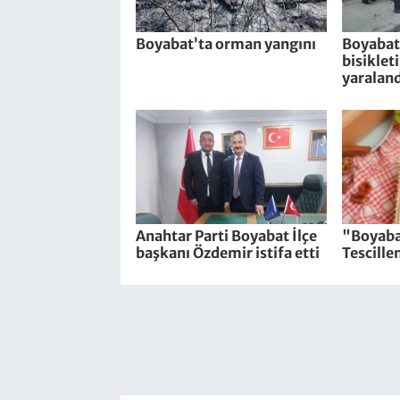
Boyabat’ta orman yangını
Boyabat’
bisiklet
yaraland
Anahtar Parti Boyabat İlçe
"Boyaba
başkanı Özdemir istifa etti
Tescille