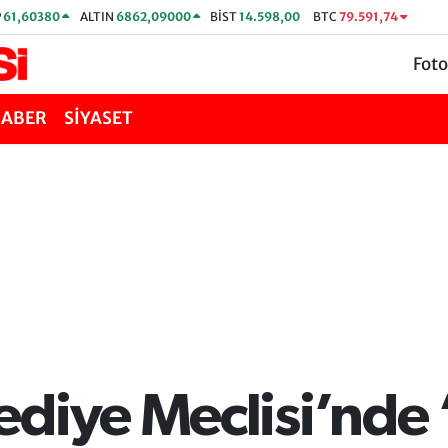
P
61,60380
ALTIN
6862,09000
BİST
14.598,00
BTC
79.591,74
Foto
HABER
SİYASET
diye Meclisi’nde 