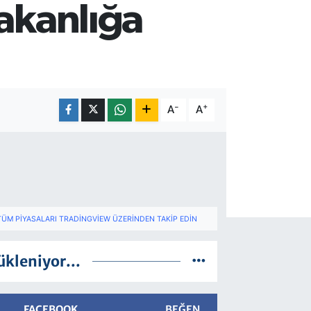
Bakanlığa
-
+
A
A
TÜM PIYASALARI TRADINGVIEW ÜZERINDEN TAKIP EDIN
ükleniyor...
FACEBOOK
BEĞEN