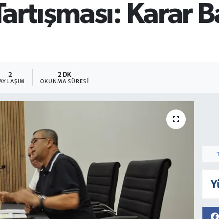
Tartışması: Karar 
2
2 DK
AYLAŞIM
OKUNMA SÜRESI
Y