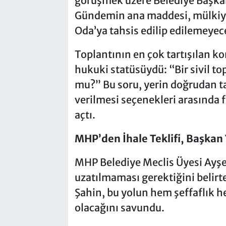
görüşmek üzere Belediye Başkan
Gündemin ana maddesi, mülkiyeti
Oda’ya tahsis edilip edilemeyec
Toplantının en çok tartışılan k
hukuki statüsüydü: “Bir sivil 
mu?” Bu soru, yerin doğrudan ta
verilmesi seçenekleri arasında f
açtı.
MHP’den İhale Teklifi, Başkan
MHP Belediye Meclis Üyesi Ayşe
uzatılmaması gerektiğini belirter
Şahin, bu yolun hem şeffaflık h
olacağını savundu.