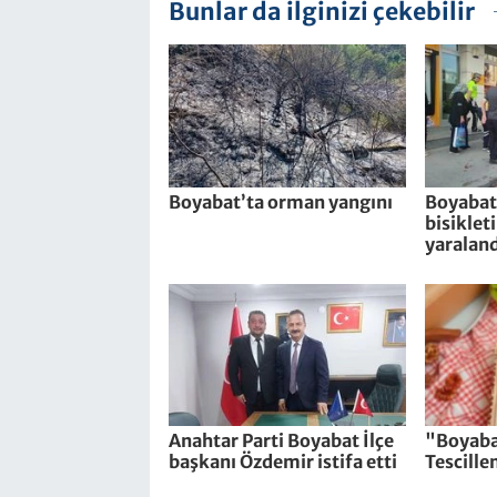
Bunlar da ilginizi çekebilir
Boyabat’ta orman yangını
Boyabat’
bisiklet
yaraland
Anahtar Parti Boyabat İlçe
"Boyaba
başkanı Özdemir istifa etti
Tescille