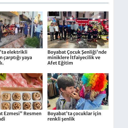
ta elektrikli
Boyabat Çocuk Şenliği'nde
in çarptığı yaya
miniklere İtfaiyecilik ve
ı.
Afet Eğitim
t Ezmesi" Resmen
Boyabat'ta çocuklar için
ndi
renkli şenlik