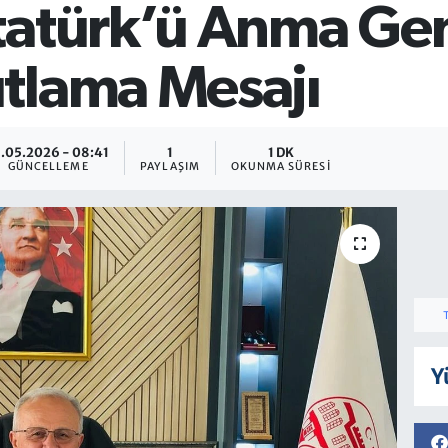
tatürk’ü Anma Gen
tlama Mesajı
1.05.2026 - 08:41
1
1 DK
GÜNCELLEME
PAYLAŞIM
OKUNMA SÜRESI
Y