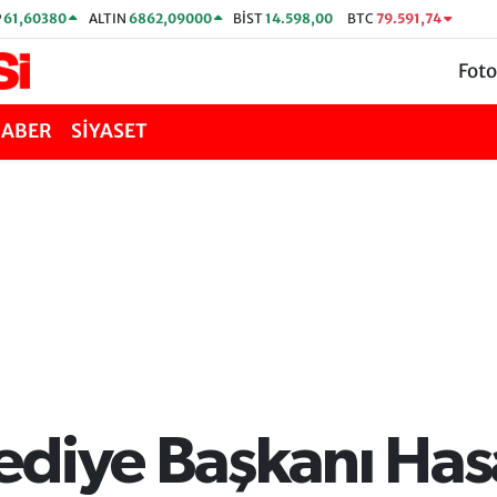
P
61,60380
ALTIN
6862,09000
BİST
14.598,00
BTC
79.591,74
Foto
HABER
SİYASET
ediye Başkanı Has