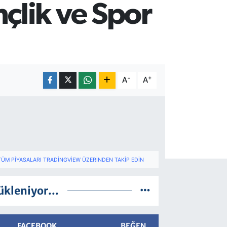
çlik ve Spor
-
+
A
A
TÜM PIYASALARI TRADINGVIEW ÜZERINDEN TAKIP EDIN
ükleniyor...
FACEBOOK
BEĞEN