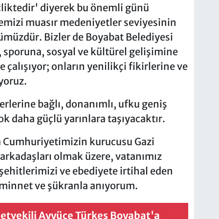
iktedir' diyerek bu önemli günü
kemizi muasır medeniyetler seviyesinin
ümüzdür. Bizler de Boyabat Belediyesi
 sporuna, sosyal ve kültürel gelişimine
çalışıyor; onların yenilikçi fikirlerine ve
yoruz.
ğerlerine bağlı, donanımlı, ufku geniş
k daha güçlü yarınlara taşıyacaktır.
a Cumhuriyetimizin kurucusu Gazi
 arkadaşları olmak üzere, vatanımız
şehitlerimizi ve ebediyete irtihal eden
 minnet ve şükranla anıyorum.
lletvekili Ayyüce Türkeş Boyabat'a