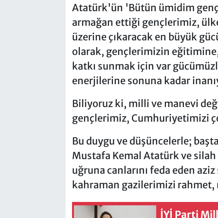
Atatürk'ün 'Bütün ümidim gençl
armağan ettiği gençlerimiz, ül
üzerine çıkaracak en büyük güc
olarak, gençlerimizin eğitimine,
katkı sunmak için var gücümüzle 
enerjilerine sonuna kadar inanı
Biliyoruz ki, milli ve manevi de
gençlerimiz, Cumhuriyetimizi ço
Bu duygu ve düşüncelerle; başt
Mustafa Kemal Atatürk ve silah
uğruna canlarını feda eden aziz 
kahraman gazilerimizi rahmet,
İYİ Parti Mi