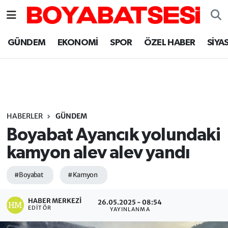
Sinop Nöbetçi Eczaneler
GÜNDEM
EKONOMİ
SPOR
ÖZEL HABER
SİYA
Sinop Hava Durumu
Sinop Namaz Vakitleri
Sinop Trafik Yoğunluk Haritası
HABERLER
GÜNDEM
Boyabat Ayancık yolundaki
Süper Lig Puan Durumu ve Fikstür
kamyon alev alev yandı
Tüm Manşetler
#Boyabat
#Kamyon
Son Dakika Haberleri
HABER MERKEZI
26.05.2025 - 08:54
EDITÖR
YAYINLANMA
Haber Arşivi