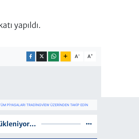
atı yapıldı.
-
+
A
A
TÜM PIYASALARI TRADINGVIEW ÜZERINDEN TAKIP EDIN
ükleniyor...