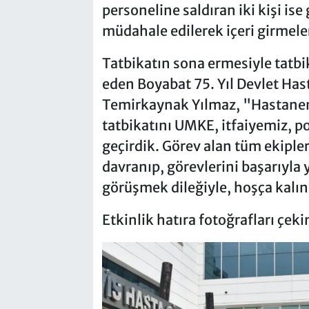
personeline saldıran iki kişi is
müdahale edilerek içeri girmele
Tatbikatın sona ermesiyle tatbi
eden Boyabat 75. Yıl Devlet Ha
Temirkaynak Yılmaz, "Hastanemi
tatbikatını UMKE, itfaiyemiz, po
geçirdik. Görev alan tüm ekipler
davranıp, görevlerini başarıyla y
görüşmek dileğiyle, hoşça kalın
Etkinlik hatıra fotoğrafları çeki