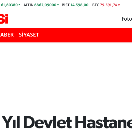
P
61,60380
ALTIN
6862,09000
BİST
14.598,00
BTC
79.591,74
Foto
HABER
SİYASET
Yıl Devlet Hastan