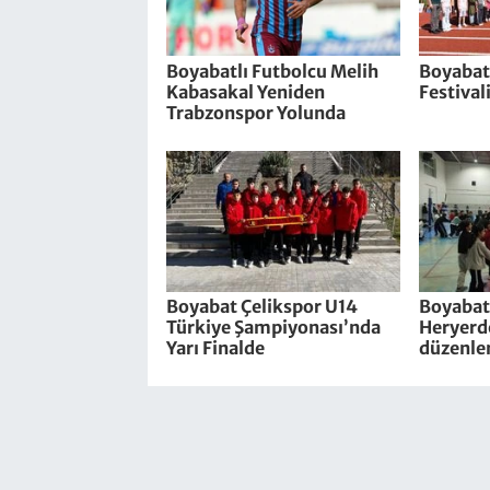
Boyabatlı Futbolcu Melih
Boyabat
Kabasakal Yeniden
Festival
Trabzonspor Yolunda
Boyabat Çelikspor U14
Boyabat
Türkiye Şampiyonası’nda
Heryerde
Yarı Finalde
düzenle