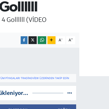
ollllll
4 Gollllll (VİDEO
-
+
A
A
TÜM PIYASALARI TRADINGVIEW ÜZERINDEN TAKIP EDIN
ükleniyor...