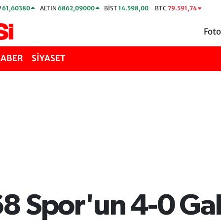
P
61,60380
ALTIN
6862,09000
BİST
14.598,00
BTC
79.591,74
Foto
HABER
SİYASET
8 Spor'un 4-0 Gal