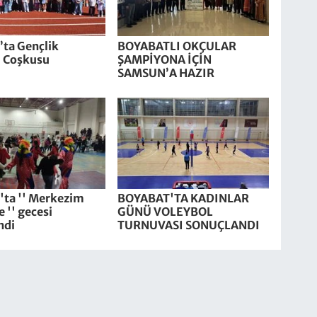
’ta Gençlik
BOYABATLI OKÇULAR
i Coşkusu
ŞAMPİYONA İÇİN
SAMSUN’A HAZIR
'ta '' Merkezim
BOYABAT'TA KADINLAR
 '' gecesi
GÜNÜ VOLEYBOL
ndi
TURNUVASI SONUÇLANDI