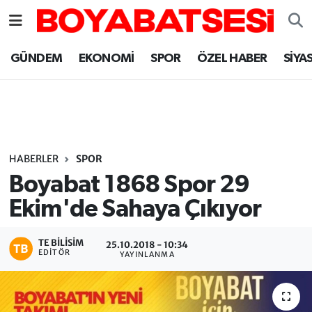
Sinop Nöbetçi Eczaneler
GÜNDEM
EKONOMİ
SPOR
ÖZEL HABER
SİYA
Sinop Hava Durumu
Sinop Namaz Vakitleri
Sinop Trafik Yoğunluk Haritası
HABERLER
SPOR
Boyabat 1868 Spor 29
Süper Lig Puan Durumu ve Fikstür
Ekim'de Sahaya Çıkıyor
Tüm Manşetler
TE BILISIM
25.10.2018 - 10:34
EDITÖR
YAYINLANMA
Son Dakika Haberleri
Haber Arşivi