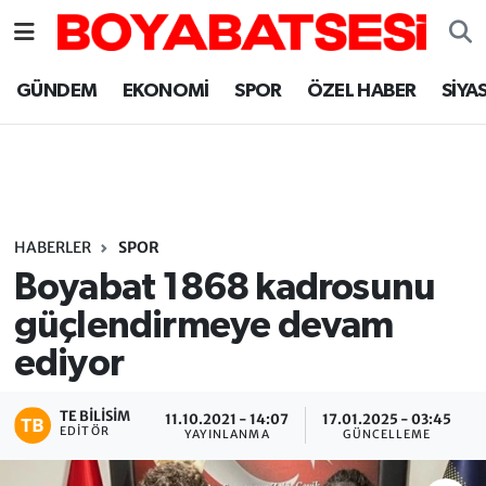
Sinop Nöbetçi Eczaneler
GÜNDEM
EKONOMİ
SPOR
ÖZEL HABER
SİYA
Sinop Hava Durumu
Sinop Namaz Vakitleri
Sinop Trafik Yoğunluk Haritası
HABERLER
SPOR
Boyabat 1868 kadrosunu
Süper Lig Puan Durumu ve Fikstür
güçlendirmeye devam
ediyor
Tüm Manşetler
Son Dakika Haberleri
TE BILISIM
11.10.2021 - 14:07
17.01.2025 - 03:45
EDITÖR
YAYINLANMA
GÜNCELLEME
Haber Arşivi