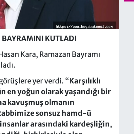
 BAYRAMINI KUTLADI
 Hasan Kara, Ramazan Bayramı
ladı.
örüşlere yer verdi. “
Karşılıklı
n en yoğun olarak yaşandığı bir
ha kavuşmuş olmanın
 Rabbimize sonsuz hamd-ü
insanlar arasındaki kardeşliğin,