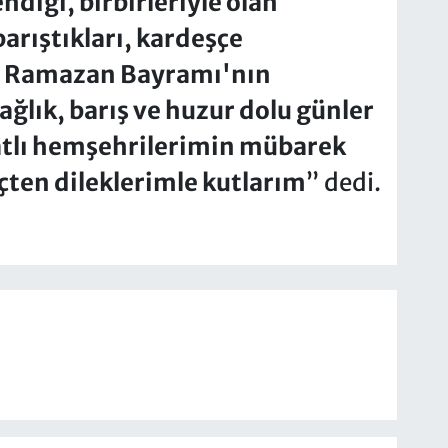
ndiği, birbirleriyle olan
arıştıkları, kardeşçe
r. Ramazan Bayramı'nın
ğlık, barış ve huzur dolu günler
atlı hemşehrilerimin mübarek
ten dileklerimle kutlarım
” dedi.