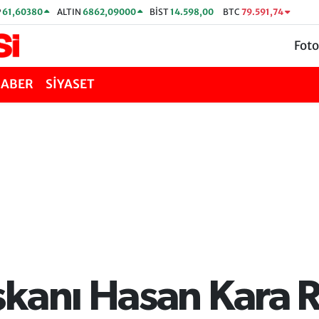
P
61,60380
ALTIN
6862,09000
BİST
14.598,00
BTC
79.591,74
Foto
HABER
SİYASET
şkanı Hasan Kara