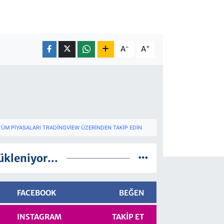
-
+
A
A
TÜM PIYASALARI TRADINGVIEW ÜZERINDEN TAKIP EDIN
ükleniyor...
FACEBOOK
BEĞEN
INSTAGRAM
TAKIP ET