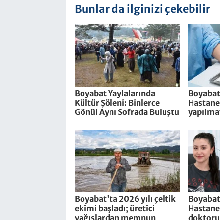
Bunlar da ilginizi çekebilir
Boyabat Yaylalarında
Boyabat
Kültür Şöleni: Binlerce
Hastanes
Gönül Aynı Sofrada Buluştu
yapılma
Boyabat'ta 2026 yılı çeltik
Boyabat
ekimi başladı; üretici
Hastanes
yağışlardan memnun
doktoru 