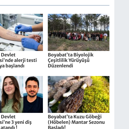
 Devlet
Boyabat’ta Biyolojik
i’nde alerji testi
Çeşitlilik Yürüyüşü
ya başlandı
Düzenlendi
 Devlet
Boyabat’ta Kuzu Göbeği
i’ne 3 yeni diş
(Höbelen) Mantar Sezonu
atandı !
Başladı!