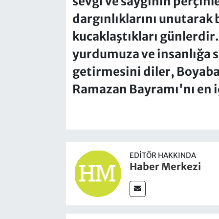
sevgi ve saygının perçinle
dargınlıklarını unutarak b
kucaklaştıkları günlerdi
yurdumuza ve insanlığa sa
getirmesini diler, Boyab
Ramazan Bayramı'nı en iç
EDITÖR HAKKINDA
Haber Merkezi