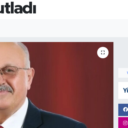
tladı
Y